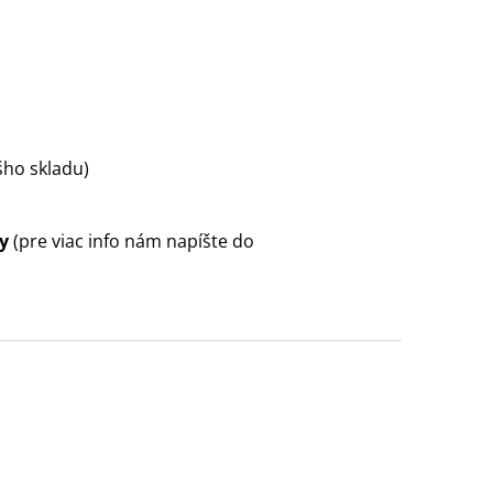
šho skladu)
y
(pre viac info nám napíšte do