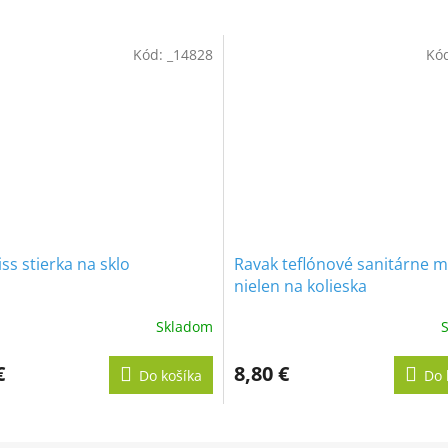
R
Kód:
_14828
Kó
M
O
ss stierka na sklo
Ravak teflónové sanitárne m
nielen na kolieska
Skladom
€
8,80 €
Do košíka
Do 