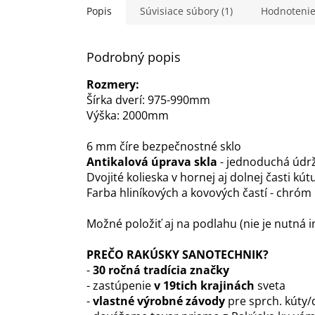
Popis
Súvisiace súbory (1)
Hodnoteni
Podrobný popis
Rozmery:
Šírka dverí: 975-990mm
Výška: 2000mm
6 mm číre bezpečnostné sklo
Antikalová úprava skla
- jednoduchá údr
Dvojité kolieska v hornej aj dolnej časti kút
Farba hliníkových a kovových častí - chróm
Možné položiť aj na podlahu (nie je nutná i
PREČO RAKÚSKY SANOTECHNIK?
-
30 ročná tradícia značky
- zastúpenie
v 19tich krajinách
sveta
-
vlastné výrobné závody
pre sprch. kúty/