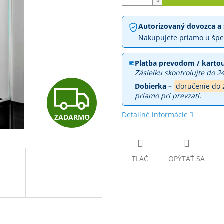
Autorizovaný dovozca a 
Nakupujete priamo u špe
Platba prevodom / kartou
Zásielku skontrolujte do 2
Z
Dobierka –
doručenie do 
priamo pri prevzatí.
Detailné informácie
ZADARMO
A
D
TLAČ
OPÝTAŤ SA
A