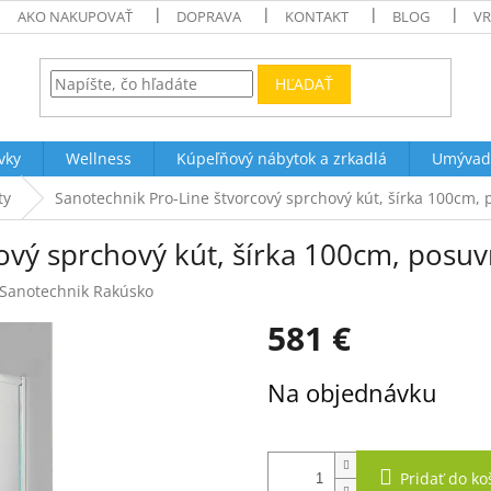
AKO NAKUPOVAŤ
DOPRAVA
KONTAKT
BLOG
VR
HĽADAŤ
vky
Wellness
Kúpeľňový nábytok a zrkadlá
Umývad
ty
Sanotechnik Pro-Line štvorcový sprchový kút, šírka 100cm,
ový sprchový kút, šírka 100cm, posu
Sanotechnik Rakúsko
581 €
Jednotková
Na objednávku
cena:
Pridať do ko