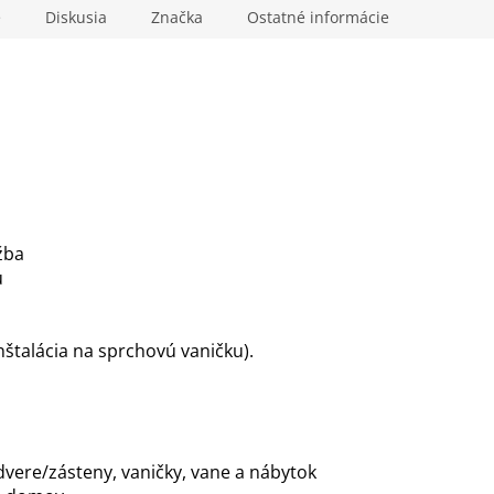
e
Diskusia
Značka
Ostatné informácie
žba
u
nštalácia na sprchovú vaničku).
dvere/zásteny, vaničky, vane a nábytok