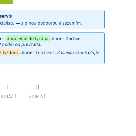
servis
cialistu — s plnou podporou a zázemím.
 –
doručenie do týždňa
, kuriér Dachser.
4 hodín od prevzatia.
2 týždňov
, kuriér TopTrans.
Zásielku skontrolujte
STRÁŽIŤ
ZDIEĽAŤ