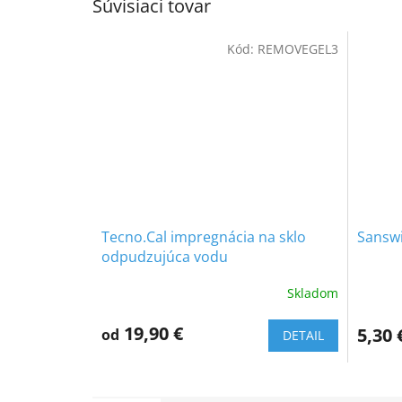
Súvisiaci tovar
Kód:
REMOVEGEL3
Tecno.Cal impregnácia na sklo
Sanswi
odpudzujúca vodu
Skladom
19,90 €
5,30 
od
DETAIL