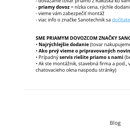
- dovážame tovar priamo z Rakúska ku vá
-
priamy dovoz
= nízka cena, rýchle dodani
- vieme vám zabezpečiť montáž
- viac info o značke Sanotechnik sa
dočítate
SME PRIAMYM DOVOZCOM ZNAČKY SANOT
•
Najrýchlejšie dodanie
(tovar nakupujeme
•
Ako prvý vieme o pripravovaných novi
• Prípadný
servis riešite priamo s nami
(b
• Ak ste montážnik, stavebná firma a pod., 
chatovacieho okna naspodu stránky)
Z
á
p
ä
t
Blog
i