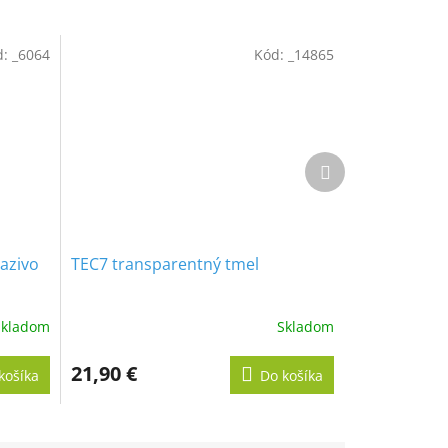
d:
_6064
Kód:
_14865
Ďalší
produkt
azivo
TEC7 transparentný tmel
Skladom
Skladom
21,90 €
košíka
Do košíka