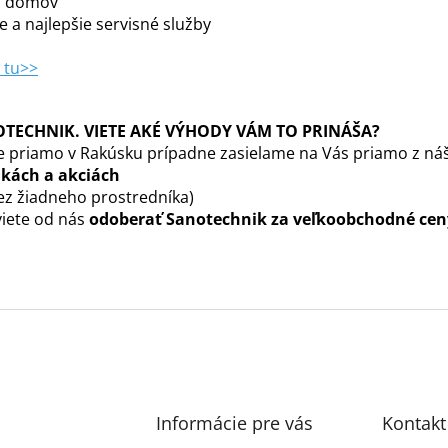
m domov
e a najlepšie servisné služby
 tu>>
ECHNIK. VIETE AKÉ VÝHODY VÁM TO PRINÁŠA?
 priamo v Rakúsku prípadne zasielame na Vás priamo z ná
nkách a akciách
ez žiadneho prostredníka)
viete od nás
odoberať Sanotechnik za veľkoobchodné cen
Informácie pre vás
Kontakt