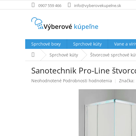
Prejsť
0907 559 466
info@vyberovekupelne.sk
na
obsah
Sprchové boxy
Sprchové kúty
Vane a víri
Domov
Sprchové kúty
Štvorcové sprchové kú
Sanotechnik Pro-Line štvorc
Priemerné
Neohodnotené
Podrobnosti hodnotenia
Značka:
hodnotenie
produktu
je
0,0
z
5
hviezdičiek.