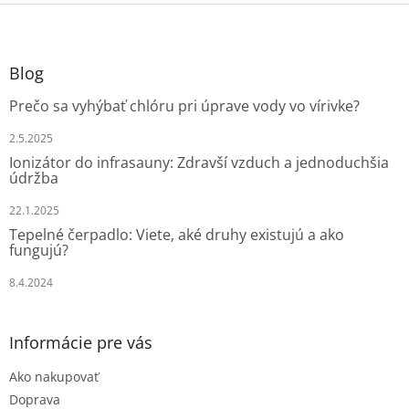
Z
á
p
ä
Blog
t
Prečo sa vyhýbať chlóru pri úprave vody vo vírivke?
i
e
2.5.2025
Ionizátor do infrasauny: Zdravší vzduch a jednoduchšia
údržba
22.1.2025
Tepelné čerpadlo: Viete, aké druhy existujú a ako
fungujú?
8.4.2024
Informácie pre vás
Ako nakupovať
Doprava