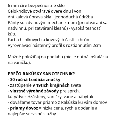
6 mm číre bezpečnostné sklo
Celokrídlové otváravé dvere dnu i von
Antikalová úprava skla - jednoduchá údržba
Pánty so zdvihovým mechanizmom (pri otváraní sa
nadvihnú, pri zatváraní klesnú) - vysoká tesnosť
kútu
Farba hliníkových a kovových častí - chróm
Vyrovnávací nástenný profil s roztiahnutím 2cm
Možné položiť aj na podlahu (nie je nutná inštalácia
na vaničku).
PREČO RAKÚSKY SANOTECHNIK?
-
30 ročná tradícia značky
- zastúpenie
v 19tich krajinách
sveta
-
vlastné výrobné závody
pre sprch.
kúty/dvere/zásteny, vaničky, vane a nábytok
- dovážame tovar priamo z Rakúska ku vám domov
-
priamy dovoz
= nízka cena, rýchle dodanie a
najlepšie servisné služby