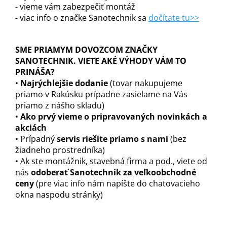
- vieme vám zabezpečiť montáž
- viac info o značke Sanotechnik sa
dočítate tu>>
SME PRIAMYM DOVOZCOM ZNAČKY
SANOTECHNIK. VIETE AKÉ VÝHODY VÁM TO
PRINÁŠA?
•
Najrýchlejšie dodanie
(tovar nakupujeme
priamo v Rakúsku prípadne zasielame na Vás
priamo z nášho skladu)
•
Ako prvý vieme o pripravovaných novinkách a
akciách
• Prípadný
servis riešite priamo s nami
(bez
žiadneho prostredníka)
• Ak ste montážnik, stavebná firma a pod., viete od
nás
odoberať Sanotechnik za veľkoobchodné
ceny
(pre viac info nám napíšte do chatovacieho
okna naspodu stránky)