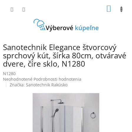
Prejsť
NÁKU
na
obsah
KOŠÍK
Sanotechnik Elegance štvorcový
sprchový kút, šírka 80cm, otváravé
dvere, číre sklo, N1280
N1280
Priemerné
Neohodnotené
Podrobnosti hodnotenia
hodnotenie
Značka:
Sanotechnik Rakúsko
produktu
je
0,0
z
5
hviezdičiek.