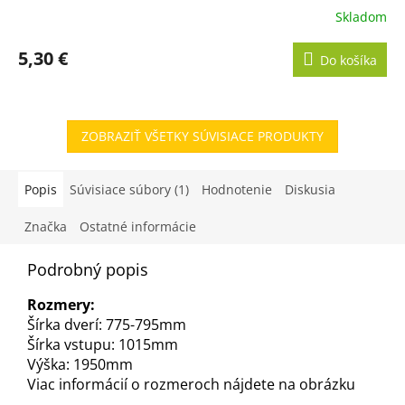
Skladom
5,30 €
Do košíka
ZOBRAZIŤ VŠETKY SÚVISIACE PRODUKTY
Popis
Súvisiace súbory (1)
Hodnotenie
Diskusia
Značka
Ostatné informácie
Podrobný popis
Rozmery:
Šírka dverí: 775-795mm
Šírka vstupu: 1015mm
Výška: 1950mm
Viac informácií o rozmeroch nájdete na obrázku