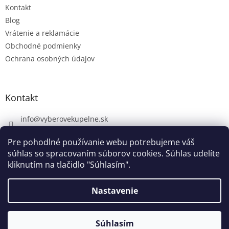
Kontakt
Blog
Vrátenie a reklamácie
Obchodné podmienky
Ochrana osobných údajov
Kontakt
info
@
vyberovekupelne.sk
0907 559 466
Pre pohodlné používanie webu potrebujeme váš
https://www.facebook.com/vyberovekoupelny/
súhlas so spracovaním súborov cookies. Súhlas udelíte
kliknutím na tlačidlo "Súhlasím".
Nastavenie
Vytvoril Shoptet
V piatok 7. 8. máme firemnú dovolenku. V prípade potreby nám
napíšte na info@vyberovekupelne.sk. Všetky požiadavky začneme
Súhlasím
Copyright 2026
Výberové kúpeľne
. Všetky práva vyhradené.