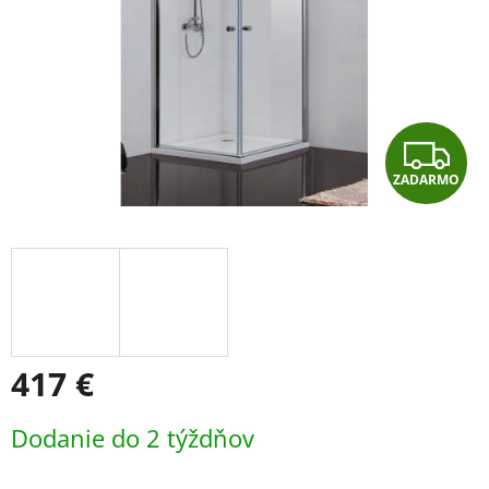
Z
ZADARMO
A
D
A
R
M
417 €
O
Jednotková
Dodanie do 2 týždňov
cena: