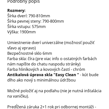
Podrobný popis
Rozmery:
Šírka dverí: 790-810mm
Šírka pevnej steny: 790-800mm
Šírka vstupu: 575mm
Výška: 1900mm
Umiestnenie dverí univerzálne (možnosť použiť
vľavo aj vpravo)
Bezpečnostné sklo 6mm
Farba skla: číra (pre viac info o ostatných farbách
nám napíšte do chatu naspodu stránky)
Farba hliníkových a kovových častí - chróm
Antikalová úprava skla "Easy Clean "
- kút bude
dlho ako nový s minimálnou údržbou
Možné položiť aj na podlahu (nie je nutná inštalácia
na vaničku).
Predĺžená záruka 2+1 rok pri odbornej montáži -