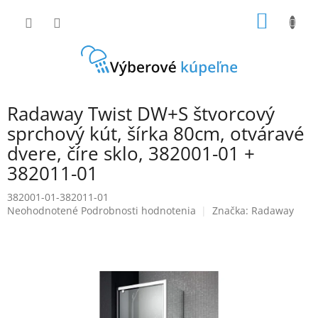
Prejsť
NÁKU
na
obsah
KOŠÍK
Radaway Twist DW+S štvorcový
sprchový kút, šírka 80cm, otváravé
dvere, číre sklo, 382001-01 +
382011-01
382001-01-382011-01
Priemerné
Neohodnotené
Podrobnosti hodnotenia
Značka:
Radaway
hodnotenie
produktu
je
0,0
z
5
hviezdičiek.