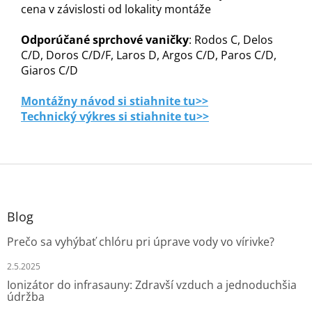
cena v závislosti od lokality montáže
Odporúčané sprchové vaničky
: Rodos C, Delos
C/D, Doros C/D/F, Laros D, Argos C/D, Paros C/D,
Giaros C/D
Montážny návod si stiahnite tu>>
Technický výkres si stiahnite tu>>
Z
á
p
ä
Blog
t
Prečo sa vyhýbať chlóru pri úprave vody vo vírivke?
i
e
2.5.2025
Ionizátor do infrasauny: Zdravší vzduch a jednoduchšia
údržba