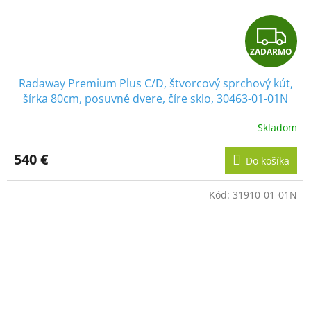
Z
ZADARMO
A
Radaway Premium Plus C/D, štvorcový sprchový kút,
D
šírka 80cm, posuvné dvere, číre sklo, 30463-01-01N
A
Skladom
R
540 €
Do košíka
M
Kód:
31910-01-01N
O