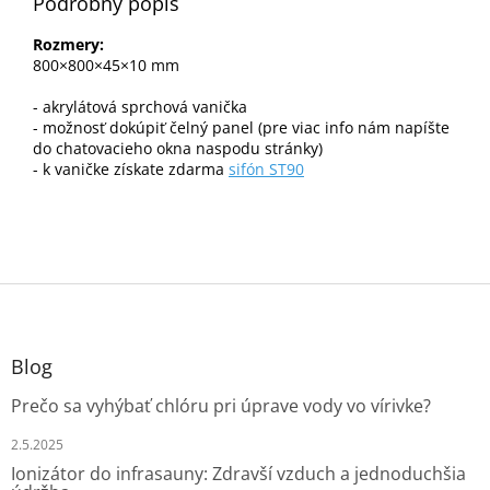
Podrobný popis
Rozmery:
800×800×45×10 mm
- akrylátová sprchová vanička
- možnosť dokúpiť čelný panel (pre viac info nám napíšte
do chatovacieho okna naspodu stránky)
- k vaničke získate zdarma
sifón ST90
Z
á
p
ä
Blog
t
Prečo sa vyhýbať chlóru pri úprave vody vo vírivke?
i
e
2.5.2025
Ionizátor do infrasauny: Zdravší vzduch a jednoduchšia