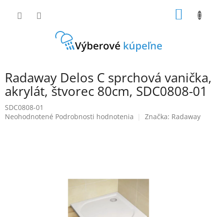
Prejsť
NÁKU
na
obsah
KOŠÍK
Radaway Delos C sprchová vanička,
akrylát, štvorec 80cm, SDC0808-01
SDC0808-01
Priemerné
Neohodnotené
Podrobnosti hodnotenia
Značka:
Radaway
hodnotenie
produktu
je
0,0
z
5
hviezdičiek.