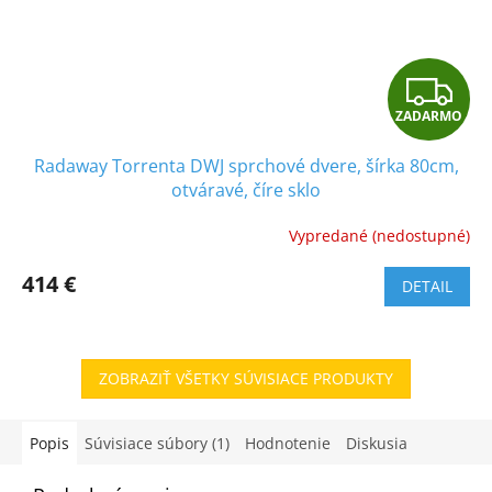
Z
ZADARMO
A
Radaway Torrenta DWJ sprchové dvere, šírka 80cm,
D
otváravé, číre sklo
A
Vypredané (nedostupné)
R
414 €
DETAIL
M
O
ZOBRAZIŤ VŠETKY SÚVISIACE PRODUKTY
Popis
Súvisiace súbory (1)
Hodnotenie
Diskusia