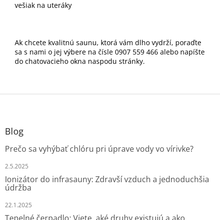
vešiak na uteráky
Ak chcete kvalitnú saunu, ktorá vám dlho vydrží, poraďte
sa s nami o jej výbere na čísle 0907 559 466 alebo napíšte
do chatovacieho okna naspodu stránky.
Z
á
p
ä
Blog
t
Prečo sa vyhýbať chlóru pri úprave vody vo vírivke?
i
e
2.5.2025
Ionizátor do infrasauny: Zdravší vzduch a jednoduchšia
údržba
22.1.2025
Tepelné čerpadlo: Viete, aké druhy existujú a ako