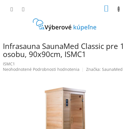
Prejsť
NÁKU
na
obsah
KOŠÍK
Infrasauna SaunaMed Classic pre 1
osobu, 90x90cm, ISMC1
ISMC1
Priemerné
Neohodnotené
Podrobnosti hodnotenia
Značka:
SaunaMed
hodnotenie
produktu
je
0,0
z
5
hviezdičiek.