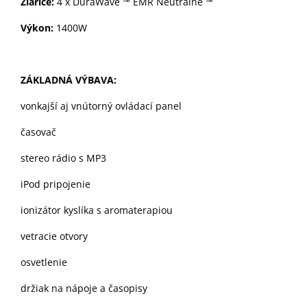
Žiariče:
4 x DuraWave ™ EMR Neutrálne ™
Výkon:
1400W
ZÁKLADNÁ VÝBAVA:
vonkajší aj vnútorný ovládací panel
časovač
stereo rádio s MP3
iPod pripojenie
ionizátor kyslíka s aromaterapiou
vetracie otvory
osvetlenie
držiak na nápoje a časopisy