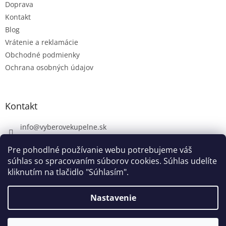
Doprava
Kontakt
Blog
Vrátenie a reklamácie
Obchodné podmienky
Ochrana osobných údajov
Kontakt
info
@
vyberovekupelne.sk
0907 559 466
Pre pohodlné používanie webu potrebujeme váš
https://www.facebook.com/vyberovekoupelny/
súhlas so spracovaním súborov cookies. Súhlas udelíte
kliknutím na tlačidlo "Súhlasím".
Nastavenie
Vytvoril Shoptet
V piatok 7. 8. máme firemnú dovolenku. V prípade potreby nám