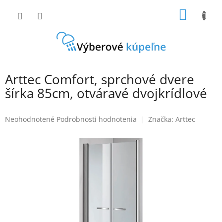
Prejsť
NÁKU
na
obsah
KOŠÍK
Arttec Comfort, sprchové dvere
šírka 85cm, otváravé dvojkrídlové
Priemerné
Neohodnotené
Podrobnosti hodnotenia
Značka:
Arttec
hodnotenie
produktu
je
0,0
z
5
hviezdičiek.