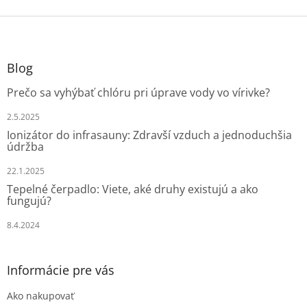
Z
á
p
ä
Blog
t
Prečo sa vyhýbať chlóru pri úprave vody vo vírivke?
i
e
2.5.2025
Ionizátor do infrasauny: Zdravší vzduch a jednoduchšia
údržba
22.1.2025
Tepelné čerpadlo: Viete, aké druhy existujú a ako
fungujú?
8.4.2024
Informácie pre vás
Ako nakupovať