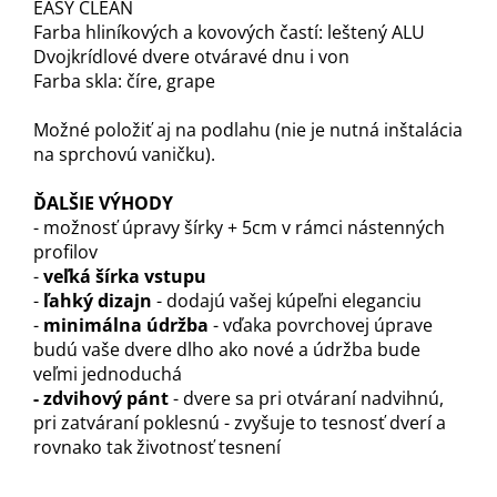
EASY CLEAN
Farba hliníkových a kovových častí: leštený ALU
Dvojkrídlové dvere otváravé dnu i von
Farba skla: číre, grape
Možné položiť aj na podlahu (nie je nutná inštalácia
na sprchovú vaničku).
ĎALŠIE VÝHODY
- možnosť úpravy šírky + 5cm v rámci nástenných
profilov
-
veľká šírka vstupu
-
ľahký dizajn
- dodajú vašej kúpeľni eleganciu
-
minimálna údržba
- vďaka povrchovej úprave
budú vaše dvere dlho ako nové a údržba bude
veľmi jednoduchá
- zdvihový pánt
- dvere sa pri otváraní nadvihnú,
pri zatváraní poklesnú - zvyšuje to tesnosť dverí a
rovnako tak životnosť tesnení