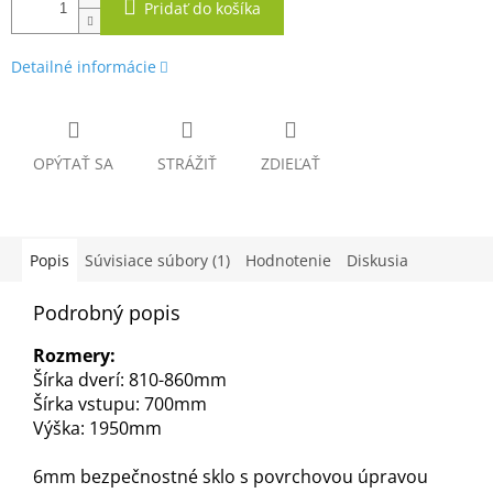
Pridať do košíka
Detailné informácie
OPÝTAŤ SA
STRÁŽIŤ
ZDIEĽAŤ
Popis
Súvisiace súbory (1)
Hodnotenie
Diskusia
Podrobný popis
Rozmery:
Šírka dverí: 810-860mm
Šírka vstupu: 700mm
Výška: 1950mm
6mm bezpečnostné sklo s povrchovou úpravou