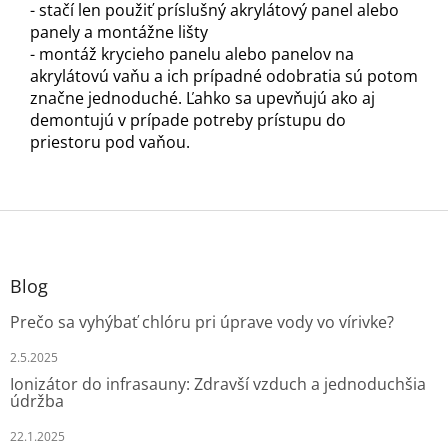
- stačí len použiť príslušný akrylátový panel alebo
panely a montážne lišty
- montáž krycieho panelu alebo panelov na
akrylátovú vaňu a ich prípadné odobratia sú potom
značne jednoduché. Ľahko sa upevňujú ako aj
demontujú v prípade potreby prístupu do
priestoru pod vaňou.
Z
á
p
ä
Blog
t
Prečo sa vyhýbať chlóru pri úprave vody vo vírivke?
i
e
2.5.2025
Ionizátor do infrasauny: Zdravší vzduch a jednoduchšia
údržba
22.1.2025