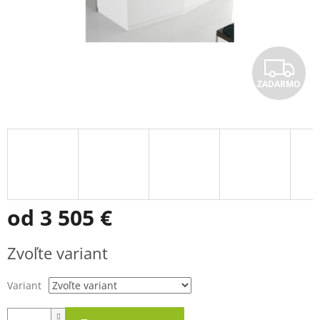
Z
ZADARMO
A
D
A
R
M
od
3 505 €
O
Jednotková
Zvoľte variant
cena:
Variant