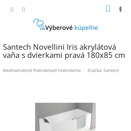
Prejsť
NÁKU
na
obsah
KOŠÍK
Santech Novellini Iris akrylátová
vaňa s dvierkami pravá 180x85 cm
Priemerné
Neohodnotené
Podrobnosti hodnotenia
Značka:
Santech
hodnotenie
produktu
je
0,0
z
5
hviezdičiek.