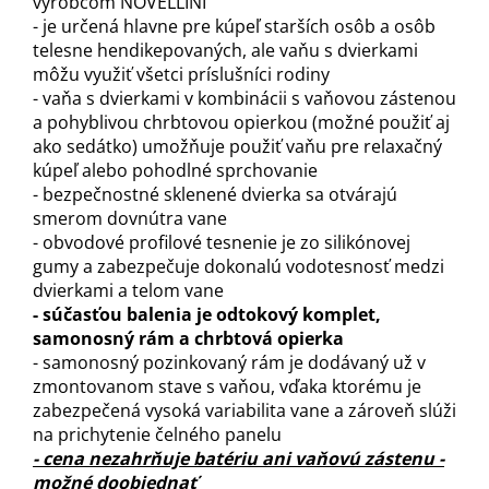
výrobcom NOVELLINI
- je určená hlavne pre kúpeľ starších osôb a osôb
telesne hendikepovaných, ale vaňu s dvierkami
môžu využiť všetci príslušníci rodiny
- vaňa s dvierkami v kombinácii s vaňovou zástenou
a pohyblivou chrbtovou opierkou (možné použiť aj
ako sedátko) umožňuje použiť vaňu pre relaxačný
kúpeľ alebo pohodlné sprchovanie
- bezpečnostné sklenené dvierka sa otvárajú
smerom dovnútra vane
- obvodové profilové tesnenie je zo silikónovej
gumy a zabezpečuje dokonalú vodotesnosť medzi
dvierkami a telom vane
- súčasťou balenia je odtokový komplet,
samonosný rám a chrbtová opierka
- samonosný pozinkovaný rám je dodávaný už v
zmontovanom stave s vaňou, vďaka ktorému je
zabezpečená vysoká variabilita vane a zároveň slúži
na prichytenie čelného panelu
- cena nezahrňuje batériu ani vaňovú zástenu -
možné doobjednať