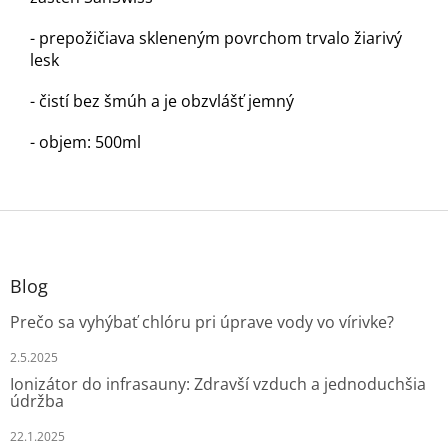
- prepožičiava skleneným povrchom trvalo žiarivý
lesk
- čistí bez šmúh a je obzvlášť jemný
- objem: 500ml
Z
á
p
ä
Blog
t
Prečo sa vyhýbať chlóru pri úprave vody vo vírivke?
i
e
2.5.2025
Ionizátor do infrasauny: Zdravší vzduch a jednoduchšia
údržba
22.1.2025