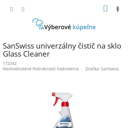
Prejsť
NÁKU
na
obsah
KOŠÍK
SanSwiss univerzálny čistič na sklo
Glass Cleaner
172242
Priemerné
Neohodnotené
Podrobnosti hodnotenia
Značka:
SanSwiss
hodnotenie
produktu
je
0,0
z
5
hviezdičiek.