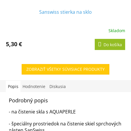
Sanswiss stierka na sklo
Skladom
5,30 €
Do košíka
ZOBRAZIŤ VŠETKY SÚVISIACE PRODUKTY
Popis
Hodnotenie
Diskusia
Podrobný popis
- na čistenie skla s AQUAPERLE
- špeciálny prostriedok na čistenie skiel sprchových
zásten SanSwiss