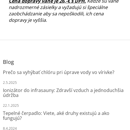
Cena dopravy vane je 26,-€ s DPH.
Keďže sú vane
nadrozmerné zásielky a vyžadujú si špeciálne
zaobchádzanie aby sa nepoškodili, ich cena
dopravy je vyššia.
Z
á
p
ä
Blog
t
Prečo sa vyhýbať chlóru pri úprave vody vo vírivke?
i
e
2.5.2025
Ionizátor do infrasauny: Zdravší vzduch a jednoduchšia
údržba
22.1.2025
Tepelné čerpadlo: Viete, aké druhy existujú a ako
fungujú?
8.4.2024