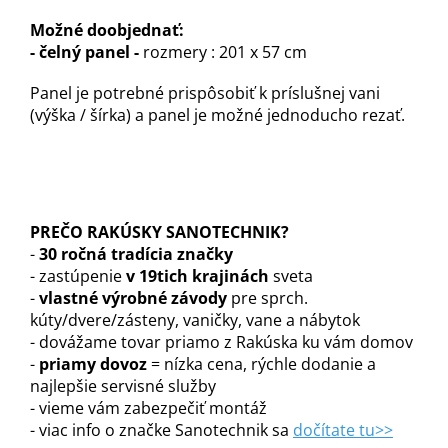
Možné doobjednať:
- čelný panel -
rozmery : 201 x 57 cm
Panel je potrebné prispôsobiť k príslušnej vani
(výška / šírka) a panel je možné jednoducho rezať.
PREČO RAKÚSKY SANOTECHNIK?
-
30 ročná tradícia značky
- zastúpenie
v 19tich krajinách
sveta
-
vlastné výrobné závody
pre sprch.
kúty/dvere/zásteny, vaničky, vane a nábytok
- dovážame tovar priamo z Rakúska ku vám domov
-
priamy dovoz
= nízka cena, rýchle dodanie a
najlepšie servisné služby
- vieme vám zabezpečiť montáž
- viac info o značke Sanotechnik sa
dočítate tu>>