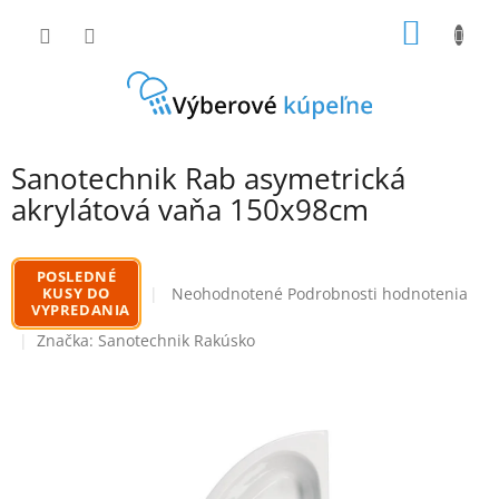
Prejsť
NÁKU
na
obsah
KOŠÍK
Sanotechnik Rab asymetrická
akrylátová vaňa 150x98cm
POSLEDNÉ
Priemerné
KUSY DO
Neohodnotené
Podrobnosti hodnotenia
VYPREDANIA
hodnotenie
produktu
Značka:
Sanotechnik Rakúsko
je
0,0
z
5
hviezdičiek.