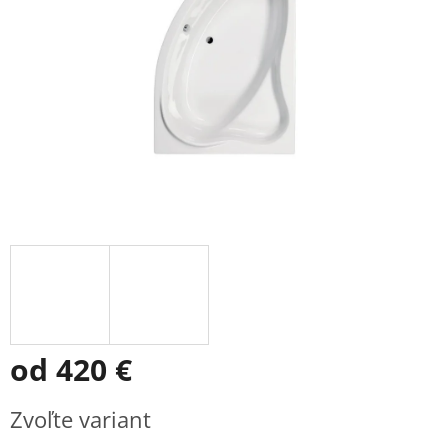
od
420 €
Jednotková
Zvoľte variant
cena: