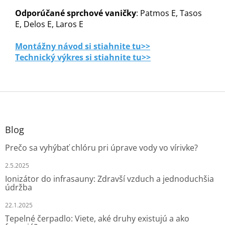
Odporúčané sprchové vaničky
: Patmos E, Tasos
E, Delos E, Laros E
Montážny návod si stiahnite tu>>
Technický výkres si stiahnite tu>>
Z
á
p
ä
Blog
t
Prečo sa vyhýbať chlóru pri úprave vody vo vírivke?
i
e
2.5.2025
Ionizátor do infrasauny: Zdravší vzduch a jednoduchšia
údržba
22.1.2025
Tepelné čerpadlo: Viete, aké druhy existujú a ako