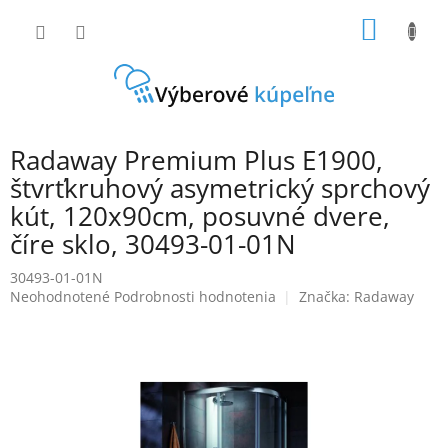
Prejsť
NÁKU
na
obsah
KOŠÍK
Radaway Premium Plus E1900,
štvrťkruhový asymetrický sprchový
kút, 120x90cm, posuvné dvere,
číre sklo, 30493-01-01N
30493-01-01N
Priemerné
Neohodnotené
Podrobnosti hodnotenia
Značka:
Radaway
hodnotenie
produktu
je
0,0
z
5
hviezdičiek.