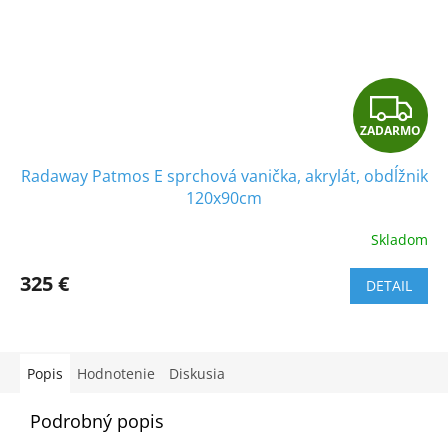
Z
ZADARMO
A
Radaway Patmos E sprchová vanička, akrylát, obdĺžnik
D
120x90cm
A
Skladom
R
325 €
DETAIL
M
O
Popis
Hodnotenie
Diskusia
Podrobný popis