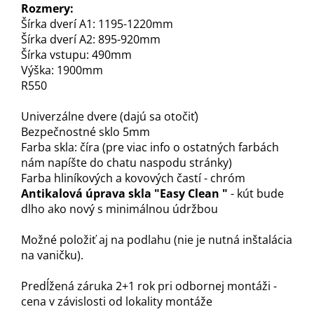
Rozmery:
Šírka dverí A1: 1195-1220mm
Šírka dverí A2: 895-920mm
Šírka vstupu: 490mm
Výška: 1900mm
R550
Univerzálne dvere (dajú sa otočiť)
Bezpečnostné sklo 5mm
Farba skla: číra (pre viac info o ostatných farbách
nám napíšte do chatu naspodu stránky)
Farba hliníkových a kovových častí - chróm
Antikalová úprava skla "Easy Clean "
- kút bude
dlho ako nový s minimálnou údržbou
Možné položiť aj na podlahu (nie je nutná inštalácia
na vaničku).
Predĺžená záruka 2+1 rok pri odbornej montáži -
cena v závislosti od lokality montáže