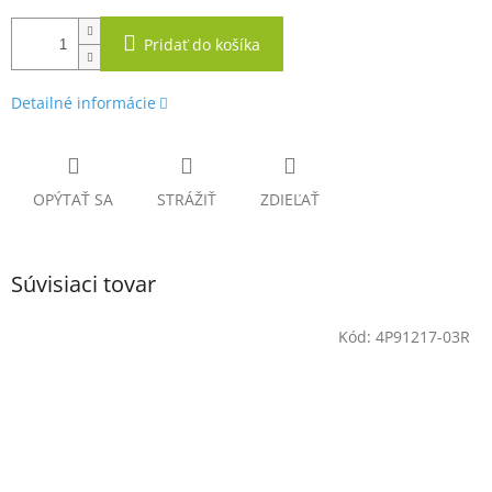
Pridať do košíka
Detailné informácie
OPÝTAŤ SA
STRÁŽIŤ
ZDIEĽAŤ
Súvisiaci tovar
Kód:
4P91217-03R