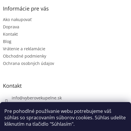
Informácie pre vás
Ako nakupovať
Doprava
Kontakt
Blog
Vrátenie a reklamácie
Obchodné podmienky
Ochrana osobných údajov
Kontakt
info
@
vyberovekupelne.sk
0907 559 466
Pre pohodlné používanie webu potrebujeme váš
https://www.facebook.com/vyberovekoupelny/
súhlas so spracovaním súborov cookies. Súhlas udelíte
kliknutím na tlačidlo "Súhlasím".