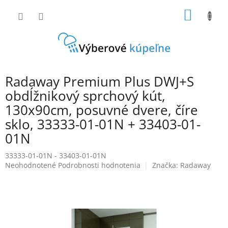
Prejsť
NÁKU
na
obsah
KOŠÍK
Radaway Premium Plus DWJ+S
obdĺžnikový sprchový kút,
130x90cm, posuvné dvere, číre
sklo, 33333-01-01N + 33403-01-
01N
33333-01-01N - 33403-01-01N
Priemerné
Neohodnotené
Podrobnosti hodnotenia
Značka:
Radaway
hodnotenie
produktu
je
0,0
z
5