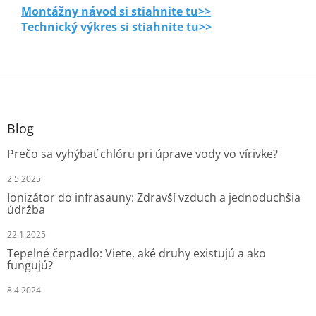
Montážny návod si stiahnite tu>>
Technický výkres si stiahnite tu>>
Z
á
p
ä
Blog
t
Prečo sa vyhýbať chlóru pri úprave vody vo vírivke?
i
e
2.5.2025
Ionizátor do infrasauny: Zdravší vzduch a jednoduchšia
údržba
22.1.2025
Tepelné čerpadlo: Viete, aké druhy existujú a ako
fungujú?
8.4.2024