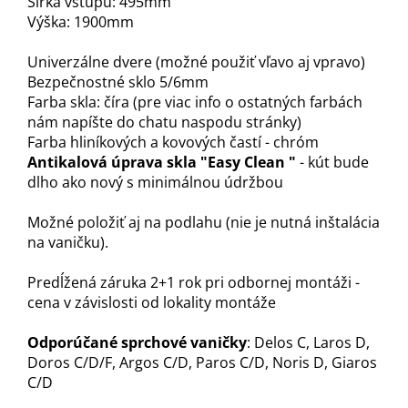
Šírka vstupu: 495mm
Výška: 1900mm
Univerzálne dvere (možné použiť vľavo aj vpravo)
Bezpečnostné sklo 5/6mm
Farba skla: číra (pre viac info o ostatných farbách
nám napíšte do chatu naspodu stránky)
Farba hliníkových a kovových častí - chróm
Antikalová úprava skla "Easy Clean "
- kút bude
dlho ako nový s minimálnou údržbou
Možné položiť aj na podlahu (nie je nutná inštalácia
na vaničku).
Predĺžená záruka 2+1 rok pri odbornej montáži -
cena v závislosti od lokality montáže
Odporúčané sprchové vaničky
: Delos C, Laros D,
Doros C/D/F, Argos C/D, Paros C/D, Noris D, Giaros
C/D