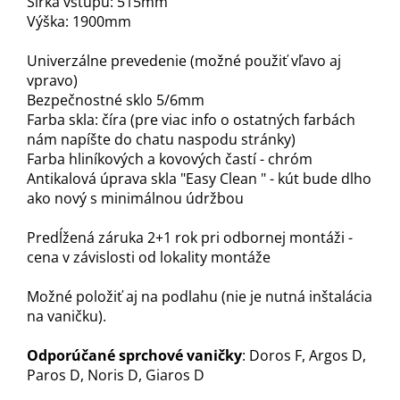
Šírka vstupu: 515mm
Výška: 1900mm
Univerzálne prevedenie (možné použiť vľavo aj
vpravo)
Bezpečnostné sklo 5/6mm
Farba skla: číra (pre viac info o ostatných farbách
nám napíšte do chatu naspodu stránky)
Farba hliníkových a kovových častí - chróm
Antikalová úprava skla "Easy Clean " - kút bude dlho
ako nový s minimálnou údržbou
Predĺžená záruka 2+1 rok pri odbornej montáži -
cena v závislosti od lokality montáže
Možné položiť aj na podlahu (nie je nutná inštalácia
na vaničku).
Odporúčané sprchové vaničky
: Doros F, Argos D,
Paros D, Noris D, Giaros D