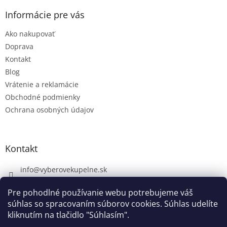
Informácie pre vás
Ako nakupovať
Doprava
Kontakt
Blog
Vrátenie a reklamácie
Obchodné podmienky
Ochrana osobných údajov
Kontakt
info
@
vyberovekupelne.sk
0907 559 466
Pre pohodlné používanie webu potrebujeme váš
https://www.facebook.com/vyberovekoupelny/
súhlas so spracovaním súborov cookies. Súhlas udelíte
kliknutím na tlačidlo "Súhlasím".