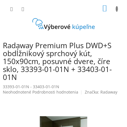
Prejsť
NÁKU
na
obsah
KOŠÍK
Radaway Premium Plus DWD+S
obdĺžnikový sprchový kút,
150x90cm, posuvné dvere, číre
sklo, 33393-01-01N + 33403-01-
01N
33393-01-01N - 33403-01-01N
Priemerné
Neohodnotené
Podrobnosti hodnotenia
Značka:
Radaway
hodnotenie
produktu
je
0,0
z
5