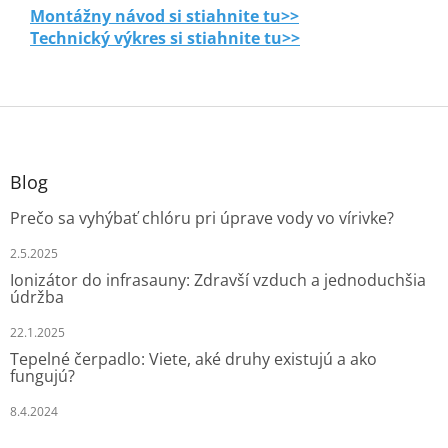
Montážny návod si stiahnite tu>>
Technický výkres si stiahnite tu>>
Z
á
p
ä
Blog
t
Prečo sa vyhýbať chlóru pri úprave vody vo vírivke?
i
e
2.5.2025
Ionizátor do infrasauny: Zdravší vzduch a jednoduchšia
údržba
22.1.2025
Tepelné čerpadlo: Viete, aké druhy existujú a ako
fungujú?
8.4.2024