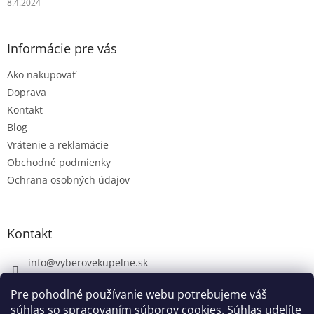
8.4.2024
Informácie pre vás
Ako nakupovať
Doprava
Kontakt
Blog
Vrátenie a reklamácie
Obchodné podmienky
Ochrana osobných údajov
Kontakt
info
@
vyberovekupelne.sk
0907 559 466
Pre pohodlné používanie webu potrebujeme váš
https://www.facebook.com/vyberovekoupelny/
súhlas so spracovaním súborov cookies. Súhlas udelíte