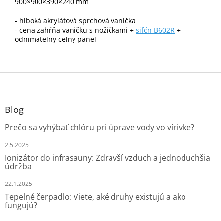
900×900×390×240 mm
- hlboká akrylátová sprchová vanička
- cena zahŕňa vaničku s nožičkami +
sifón B602R
+
odnímateľný čelný panel
Z
á
p
ä
Blog
t
Prečo sa vyhýbať chlóru pri úprave vody vo vírivke?
i
e
2.5.2025
Ionizátor do infrasauny: Zdravší vzduch a jednoduchšia
údržba
22.1.2025
Tepelné čerpadlo: Viete, aké druhy existujú a ako
fungujú?