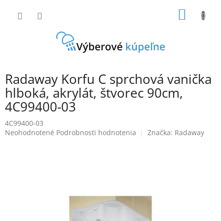
Prejsť
NÁKU
na
obsah
KOŠÍK
Radaway Korfu C sprchová vanička
hlboká, akrylát, štvorec 90cm,
4C99400-03
4C99400-03
Priemerné
Neohodnotené
Podrobnosti hodnotenia
Značka:
Radaway
hodnotenie
produktu
je
0,0
z
5
hviezdičiek.