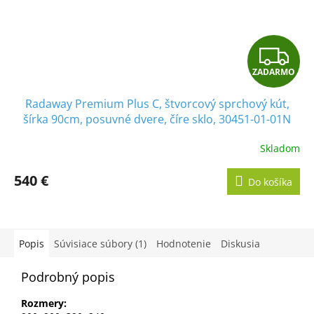
Z
ZADARMO
A
Radaway Premium Plus C, štvorcový sprchový kút,
D
šírka 90cm, posuvné dvere, číre sklo, 30451-01-01N
A
Skladom
R
540 €
Do košíka
M
O
Popis
Súvisiace súbory (1)
Hodnotenie
Diskusia
Podrobný popis
Rozmery: