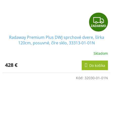
Z
ZADARMO
A
Radaway Premium Plus DWJ sprchové dvere, šírka
D
120cm, posuvné, číre sklo, 33313-01-01N
A
Skladom
R
428 €
Do košíka
M
Kód:
32030-01-01N
O