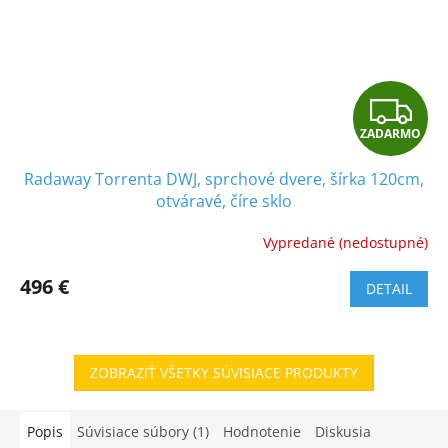
Z
ZADARMO
A
Radaway Torrenta DWJ, sprchové dvere, šírka 120cm,
D
otváravé, číre sklo
A
Vypredané (nedostupné)
R
496 €
DETAIL
M
O
ZOBRAZIŤ VŠETKY SÚVISIACE PRODUKTY
Popis
Súvisiace súbory (1)
Hodnotenie
Diskusia