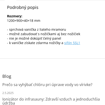
Podrobný popis
Rozmery:
1200×900×40×18 mm
- sprchová vanička z liateho mramoru
- možné zabudovať s nožičkami aj bez nožičiek
- nie je možné dokúpiť čelný panel
- k vaničke získate zdarma nožičky a
sifón 5SL1
Z
á
p
ä
Blog
t
Prečo sa vyhýbať chlóru pri úprave vody vo vírivke?
i
e
2.5.2025
Ionizátor do infrasauny: Zdravší vzduch a jednoduchšia
údržba