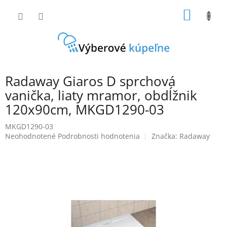
Prejsť
NÁKU
na
obsah
KOŠÍK
Radaway Giaros D sprchová
vanička, liaty mramor, obdĺžnik
120x90cm, MKGD1290-03
MKGD1290-03
Priemerné
Neohodnotené
Podrobnosti hodnotenia
Značka:
Radaway
hodnotenie
produktu
je
0,0
z
5
hviezdičiek.