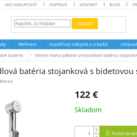
AKO NAKUPOVAŤ
DOPRAVA
KONTAKT
BLOG
VR
HĽADAŤ
vky
Wellness
Kúpeľňový nábytok a zrkadlá
Umývad
ové batérie
Mereo Viana páková umývadlová batéria stojanko
ová batéria stojanková s bidetovou
Mereo
122 €
Jednotková
Skladom
cena:
Pridať do ko