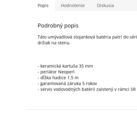
Popis
Hodnotenie
Diskusia
Podrobný popis
Táto umývadlová stojanková batéria patrí do sé
držiak na stenu.
- keramická kartuša 35 mm
- perlátor Neoperl
- dĺžka hadice 1,5 m
- garantovaná záruka 5 rokov
- servis vodovodných batérií zaistený v rámci SR
Z
á
p
ä