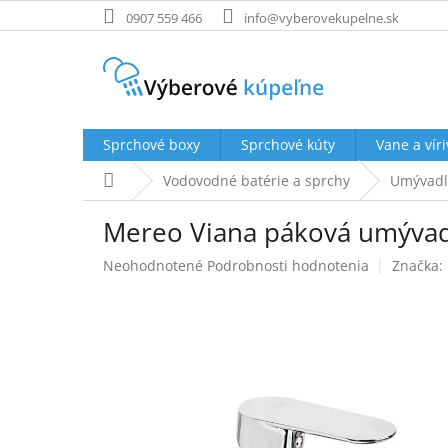
Prejsť
0907 559 466
info@vyberovekupelne.sk
na
obsah
Sprchové boxy
Sprchové kúty
Vane a víri
Domov
Vodovodné batérie a sprchy
Umývadl
Mereo Viana páková umývadl
Priemerné
Neohodnotené
Podrobnosti hodnotenia
Značka:
hodnotenie
produktu
je
0,0
z
5
hviezdičiek.