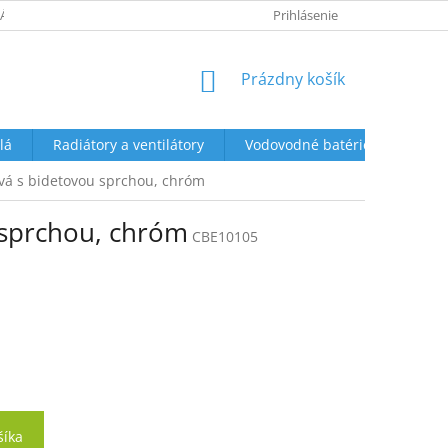
ÁTENIE A REKLAMÁCIE
OBCHODNÉ PODMIENKY
Prihlásenie
OCHRANA OS
NÁKUPNÝ
Prázdny košík
KOŠÍK
lá
Radiátory a ventilátory
Vodovodné batérie a sprchy
vá s bidetovou sprchou, chróm
 sprchou, chróm
CBE10105
šíka