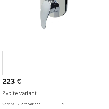
223 €
Jednotková
Zvoľte variant
cena:
Variant