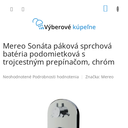
Prejsť
NÁKU
na
obsah
KOŠÍK
Mereo Sonáta páková sprchová
batéria podomietková s
trojcestným prepínačom, chróm
Priemerné
Neohodnotené
Podrobnosti hodnotenia
Značka:
Mereo
hodnotenie
produktu
je
0,0
z
5
hviezdičiek.