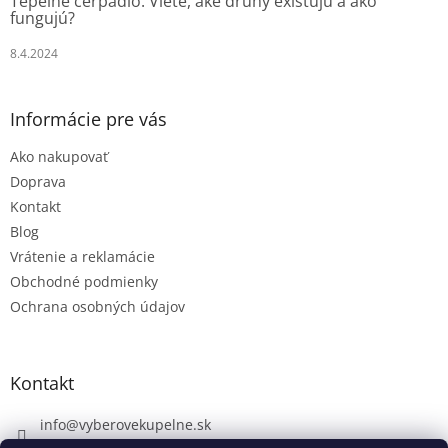
Tepelné čerpadlo: Viete, aké druhy existujú a ako
fungujú?
8.4.2024
Informácie pre vás
Ako nakupovať
Doprava
Kontakt
Blog
Vrátenie a reklamácie
Obchodné podmienky
Ochrana osobných údajov
Kontakt
info
@
vyberovekupelne.sk