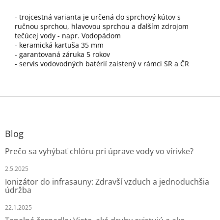
- trojcestná varianta je určená do sprchový kútov s
ručnou sprchou, hlavovou sprchou a ďalším zdrojom
tečúcej vody - napr. Vodopádom
- keramická kartuša 35 mm
- garantovaná záruka 5 rokov
- servis vodovodných batérií zaistený v rámci SR a ČR
Z
á
p
ä
Blog
t
Prečo sa vyhýbať chlóru pri úprave vody vo vírivke?
i
e
2.5.2025
Ionizátor do infrasauny: Zdravší vzduch a jednoduchšia
údržba
22.1.2025