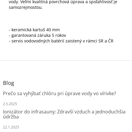
vody. Veľmi kvalitná povrchová úprava a spoľahlivosť je
samozrejmosťou.
- keramická kartuš 40 mm
- garantovaná záruka 5 rokov
- servis vodovodných batérií zaistený v rámci SR a ČR
Z
á
p
ä
Blog
t
Prečo sa vyhýbať chlóru pri úprave vody vo vírivke?
i
e
2.5.2025
Ionizátor do infrasauny: Zdravší vzduch a jednoduchšia
údržba
22.1.2025