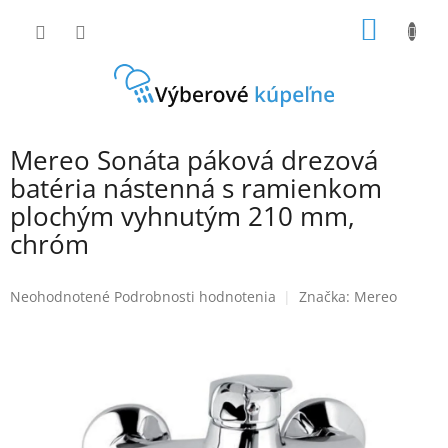
Prejsť
NÁKU
na
obsah
KOŠÍK
Mereo Sonáta páková drezová
batéria nástenná s ramienkom
plochým vyhnutým 210 mm,
chróm
Priemerné
Neohodnotené
Podrobnosti hodnotenia
Značka:
Mereo
hodnotenie
produktu
je
0,0
z
5
hviezdičiek.