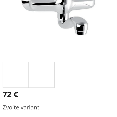
72 €
Jednotková
Zvoľte variant
cena: