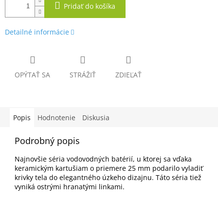
Pridať do košíka
Detailné informácie
OPÝTAŤ SA
STRÁŽIŤ
ZDIEĽAŤ
Popis
Hodnotenie
Diskusia
Podrobný popis
Najnovšie séria vodovodných batérií, u ktorej sa vďaka
keramickým kartušiam o priemere 25 mm podarilo vyladiť
krivky tela do elegantného úzkeho dizajnu. Táto séria tiež
vyniká ostrými hranatými linkami.