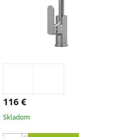
116 €
Jednotková
Skladom
cena: