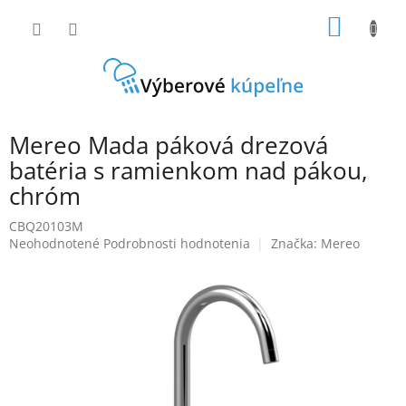
Prejsť
NÁKU
na
obsah
KOŠÍK
Mereo Mada páková drezová
batéria s ramienkom nad pákou,
chróm
CBQ20103M
Priemerné
Neohodnotené
Podrobnosti hodnotenia
Značka:
Mereo
hodnotenie
produktu
je
0,0
z
5
hviezdičiek.