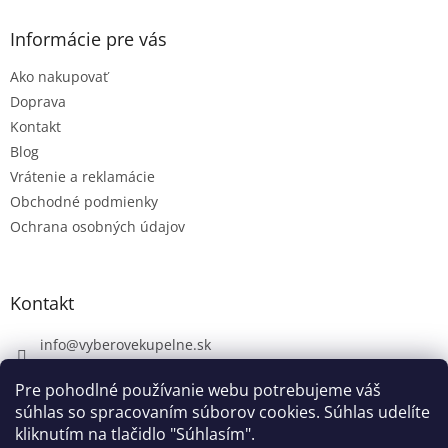
Informácie pre vás
Ako nakupovať
Doprava
Kontakt
Blog
Vrátenie a reklamácie
Obchodné podmienky
Ochrana osobných údajov
Kontakt
info
@
vyberovekupelne.sk
0907 559 466
Pre pohodlné používanie webu potrebujeme váš
https://www.facebook.com/vyberovekoupelny/
súhlas so spracovaním súborov cookies. Súhlas udelíte
kliknutím na tlačidlo "Súhlasím".