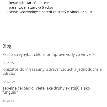
- keramická kartuša 25 mm
- garantovaná záruka 5 rokov
- servis vodovodných batérií zaistený v rámci SR a ČR
Z
á
p
ä
Blog
t
Prečo sa vyhýbať chlóru pri úprave vody vo vírivke?
i
e
2.5.2025
Ionizátor do infrasauny: Zdravší vzduch a jednoduchšia
údržba
22.1.2025
Tepelné čerpadlo: Viete, aké druhy existujú a ako
fungujú?
8.4.2024