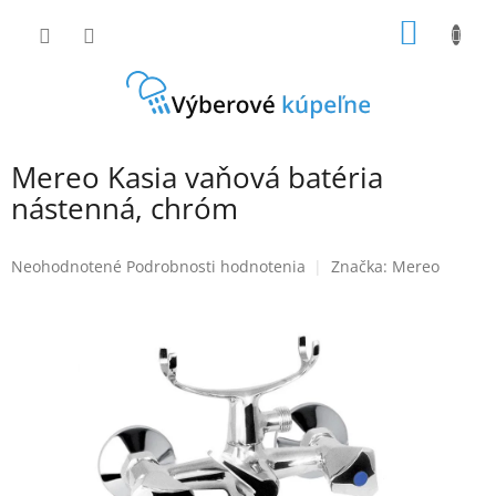
Prejsť
NÁKU
na
obsah
KOŠÍK
Mereo Kasia vaňová batéria
nástenná, chróm
Priemerné
Neohodnotené
Podrobnosti hodnotenia
Značka:
Mereo
hodnotenie
produktu
je
0,0
z
5
hviezdičiek.