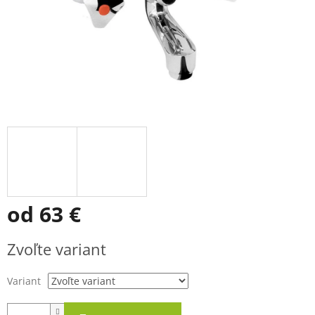
od
63 €
Jednotková
Zvoľte variant
cena:
Variant