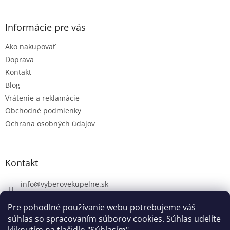
Informácie pre vás
Ako nakupovať
Doprava
Kontakt
Blog
Vrátenie a reklamácie
Obchodné podmienky
Ochrana osobných údajov
Kontakt
info
@
vyberovekupelne.sk
0907 559 466
Pre pohodlné používanie webu potrebujeme váš
https://www.facebook.com/vyberovekoupelny/
súhlas so spracovaním súborov cookies. Súhlas udelíte