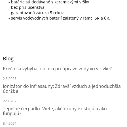
- batérie sú dodávané s keramickými vršky
- bez príslušenstva
- garantovaná záruka 5 rokov
- servis vodovodných batérií zaistený v rámci SR a ČR.
Z
á
p
ä
Blog
t
Prečo sa vyhýbať chlóru pri úprave vody vo vírivke?
i
e
2.5.2025
Ionizátor do infrasauny: Zdravší vzduch a jednoduchšia
údržba
22.1.2025
Tepelné čerpadlo: Viete, aké druhy existujú a ako
fungujú?
8.4.2024