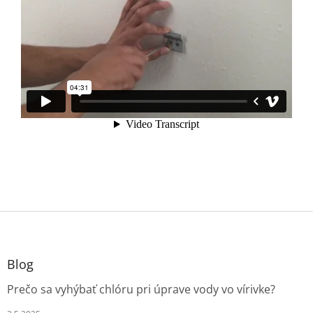
Z
á
p
ä
Blog
t
Prečo sa vyhýbať chlóru pri úprave vody vo vírivke?
i
e