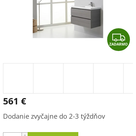
Z
ZADARMO
A
D
A
R
M
561 €
O
Jednotková
Dodanie zvyčajne do 2-3 týždňov
cena: