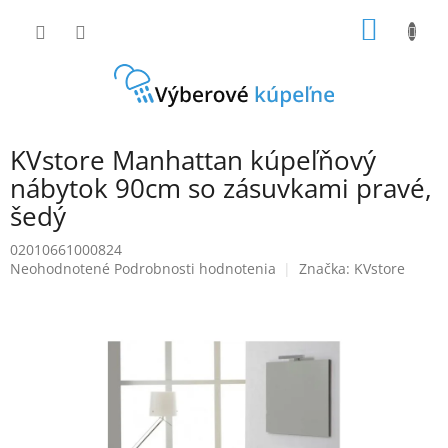
Prejsť
NÁKU
na
obsah
KOŠÍK
KVstore Manhattan kúpeľňový
nábytok 90cm so zásuvkami pravé,
šedý
02010661000824
Priemerné
Neohodnotené
Podrobnosti hodnotenia
Značka:
KVstore
hodnotenie
produktu
je
0,0
z
5
hviezdičiek.