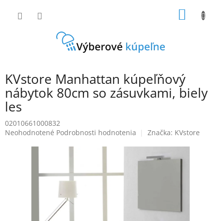
Prejsť
NÁKU
na
obsah
KOŠÍK
KVstore Manhattan kúpeľňový
nábytok 80cm so zásuvkami, biely
les
02010661000832
Priemerné
Neohodnotené
Podrobnosti hodnotenia
Značka:
KVstore
hodnotenie
produktu
je
0,0
z
5
hviezdičiek.