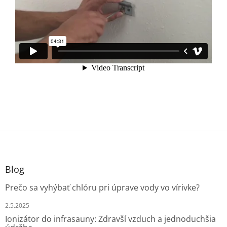
Z
á
p
ä
Blog
t
Prečo sa vyhýbať chlóru pri úprave vody vo vírivke?
i
e
2.5.2025
Ionizátor do infrasauny: Zdravší vzduch a jednoduchšia