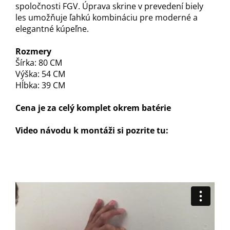
spoločnosti FGV. Úprava skrine v prevedení biely
les umožňuje ľahkú kombináciu pre moderné a
elegantné kúpeľne.
Rozmery
Šírka: 80 CM
Výška: 54 CM
Hĺbka: 39 CM
Cena je za celý komplet okrem batérie
Video návodu k montáži si pozrite tu: