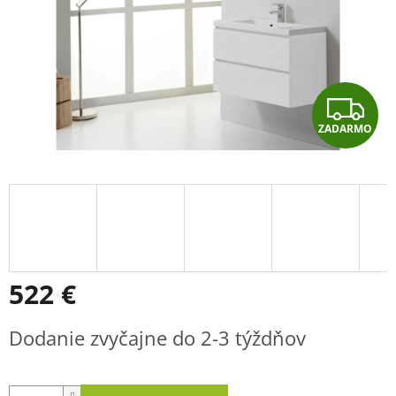
Z
ZADARMO
A
D
A
R
M
522 €
O
Jednotková
Dodanie zvyčajne do 2-3 týždňov
cena: