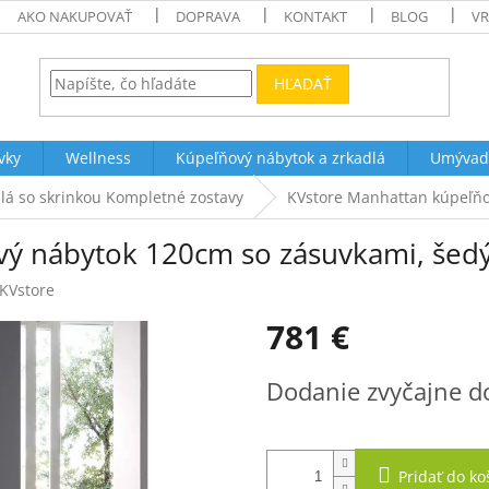
AKO NAKUPOVAŤ
DOPRAVA
KONTAKT
BLOG
VR
HĽADAŤ
vky
Wellness
Kúpeľňový nábytok a zrkadlá
Umývad
á so skrinkou Kompletné zostavy
KVstore Manhattan kúpeľňo
vý nábytok 120cm so zásuvkami, šed
KVstore
781 €
Jednotková
Dodanie zvyčajne d
cena:
Pridať do ko