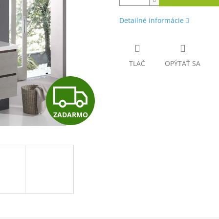
Detailné informácie
TLAČ
OPÝTAŤ SA
Z
ZADARMO
A
D
A