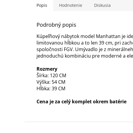
Popis
Hodnotenie
Diskusia
Podrobný popis
Kúpeľňový nábytok model Manhattan je ide
limitovanou hĺbkou a to len 39 cm, pri zac
spoločnosti FGV. Umývadlo je z minerálneh
jednoduchú kombináciu pre moderné a ele
Rozmery
Šírka: 120 CM
Výška: 54 CM
Hĺbka: 39 CM
Cena je za celý komplet okrem batérie
Z
á