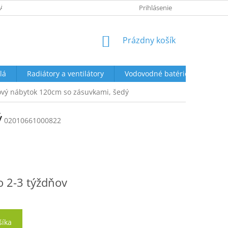
ÁTENIE A REKLAMÁCIE
OBCHODNÉ PODMIENKY
Prihlásenie
OCHRANA OS
NÁKUPNÝ
Prázdny košík
KOŠÍK
lá
Radiátory a ventilátory
Vodovodné batérie a sprchy
vý nábytok 120cm so zásuvkami, šedý
ý
02010661000822
o 2-3 týždňov
šíka