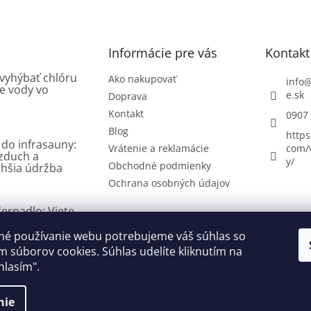
Informácie pre vás
Kontakt
 vyhýbať chlóru
Ako nakupovať
info
e vody vo
e.sk
Doprava
Kontakt
0907
Blog
https
 do infrasauny:
Vrátenie a reklamácie
com/
vzduch a
y/
Obchodné podmienky
hšia údržba
Ochrana osobných údajov
erpadlo: Viete,
 existujú a ako
né používanie webu potrebujeme váš súhlas so
 súborov cookies. Súhlas udelíte kliknutím na
hlasím".
nie
yhradené.