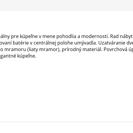
R
M
álny pre kúpeľne v mene pohodlia a modernosti. Rad nábyt
hovaní batérie v centrálnej polohe umývadla. Uzatváranie d
O
o mramoru (liaty mramor), prírodný materiál. Povrchová úp
gantné kúpeľne.