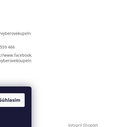
@
vyberovekupeln
 559 466
://www.facebook.
vyberovekoupeln
Súhlasím
Vytvoril Shoptet