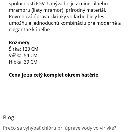
spoločnosti FGV. Umývadlo je z minerálneho
mramoru (liaty mramor), prírodný materiál.
Povrchová úprava skrinky vo farbe biely les
umožňuje jednoduchú kombináciu pre moderné a
elegantné kúpeľne.
Rozmery
Šírka: 120 CM
Výška: 54 CM
Hĺbka: 39 CM
Cena je za celý komplet okrem batérie
Z
á
p
ä
Blog
t
Prečo sa vyhýbať chlóru pri úprave vody vo vírivke?
i