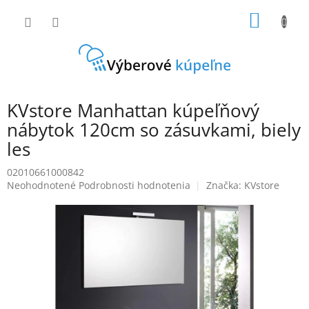
Prejsť
NÁKU
na
obsah
KOŠÍK
KVstore Manhattan kúpeľňový
nábytok 120cm so zásuvkami, biely
les
02010661000842
Priemerné
Neohodnotené
Podrobnosti hodnotenia
Značka:
KVstore
hodnotenie
produktu
je
0,0
z
5
hviezdičiek.