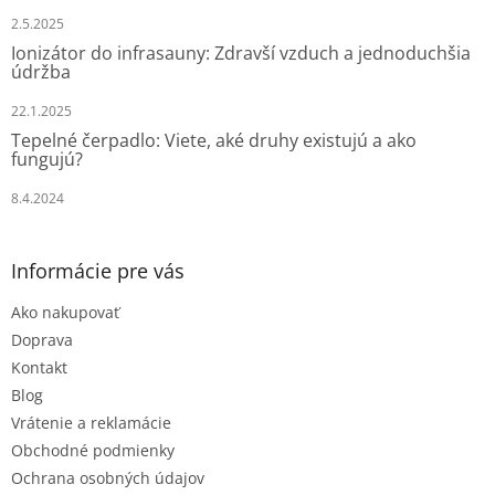
e
2.5.2025
Ionizátor do infrasauny: Zdravší vzduch a jednoduchšia
údržba
22.1.2025
Tepelné čerpadlo: Viete, aké druhy existujú a ako
fungujú?
8.4.2024
Informácie pre vás
Ako nakupovať
Doprava
Kontakt
Blog
Vrátenie a reklamácie
Obchodné podmienky
Ochrana osobných údajov