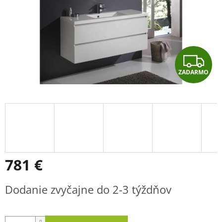
Z
ZADARMO
A
D
A
R
M
781 €
O
Jednotková
Dodanie zvyčajne do 2-3 týždňov
cena: