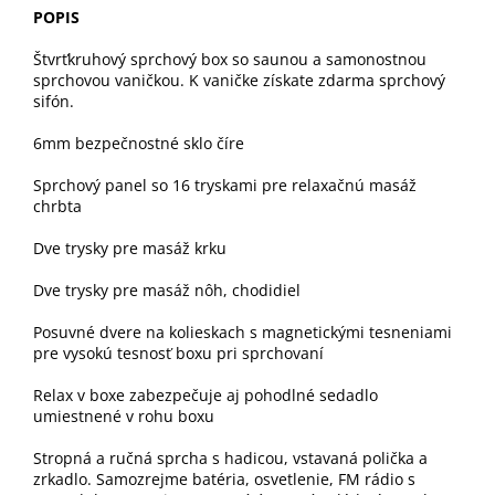
POPIS
Štvrťkruhový sprchový box so saunou a samonostnou
sprchovou vaničkou. K vaničke získate zdarma sprchový
sifón.
6mm bezpečnostné sklo číre
Sprchový panel so 16 tryskami pre relaxačnú masáž
chrbta
Dve trysky pre masáž krku
Dve trysky pre masáž nôh, chodidiel
Posuvné dvere na kolieskach s magnetickými tesneniami
pre vysokú tesnosť boxu pri sprchovaní
Relax v boxe zabezpečuje aj pohodlné sedadlo
umiestnené v rohu boxu
Stropná a ručná sprcha s hadicou, vstavaná polička a
zrkadlo. Samozrejme batéria, osvetlenie, FM rádio s