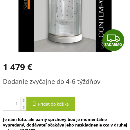
Z
ZADARMO
A
D
1 479 €
A
Jednotková
Dodanie zvyčajne do 4-6 týždňov
cena:
R
M
Pridať do košíka
O
Je nám ľúto, ale parný sprchový box je momentálne
vypredaný, dodávateľ očakáva jeho naskladnenie cca v druhej