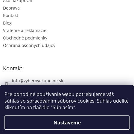
Ako nakupovať
Doprava
Kontakt
Blog
Vrátenie a reklamácie
Obchodné podmienky
Ochrana osobných údajov
Kontakt
info
@
vyberovekupelne.sk
0907 559 466
Pre pohodlné používanie webu potrebujeme váš
https://www.facebook.com/vyberovekoupelny/
súhlas so spracovaním súborov cookies. Súhlas udelíte
kliknutím na tlačidlo "Súhlasím".
Nastavenie
Vytvoril Shoptet