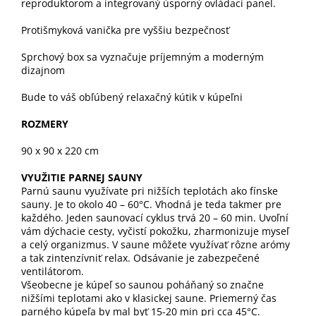
reproduktorom a integrovaný úsporný ovládací panel.
Protišmyková vanička pre vyššiu bezpečnosť
Sprchový box sa vyznačuje príjemným a moderným
dizajnom
Bude to váš obľúbený relaxačný kútik v kúpeľni
ROZMERY
90 x 90 x 220 cm
VYUŽITIE PARNEJ SAUNY
Parnú saunu využívate pri nižších teplotách ako fínske
sauny. Je to okolo 40 – 60°C. Vhodná je teda takmer pre
každého. Jeden saunovací cyklus trvá 20 – 60 min. Uvoľní
vám dýchacie cesty, vyčistí pokožku, zharmonizuje myseľ
a celý organizmus. V saune môžete využívať rôzne arómy
a tak zintenzívniť relax. Odsávanie je zabezpečené
ventilátorom.
Všeobecne je kúpeľ so saunou poháňaný so značne
nižšími teplotami ako v klasickej saune. Priemerný čas
parného kúpeľa by mal byť 15-20 min pri cca 45°C.