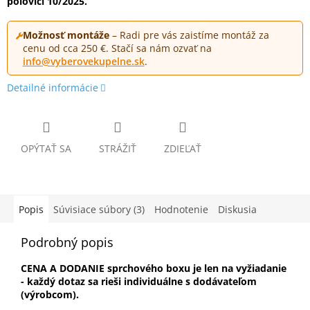
polovici 10/2025.
Možnosť montáže
– Radi pre vás zaistíme montáž za
cenu od cca 250 €. Stačí sa nám ozvať na
info@vyberovekupelne.sk
.
Detailné informácie
OPÝTAŤ SA
STRÁŽIŤ
ZDIEĽAŤ
Popis
Súvisiace súbory (3)
Hodnotenie
Diskusia
Podrobný popis
CENA A DODANIE sprchového boxu je len na vyžiadanie
- každý dotaz sa rieši individuálne s dodávateľom
(výrobcom).