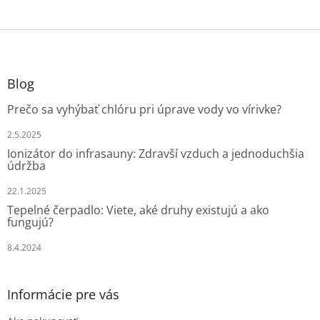
Z
á
p
ä
Blog
t
Prečo sa vyhýbať chlóru pri úprave vody vo vírivke?
i
e
2.5.2025
Ionizátor do infrasauny: Zdravší vzduch a jednoduchšia
údržba
22.1.2025
Tepelné čerpadlo: Viete, aké druhy existujú a ako
fungujú?
8.4.2024
Informácie pre vás