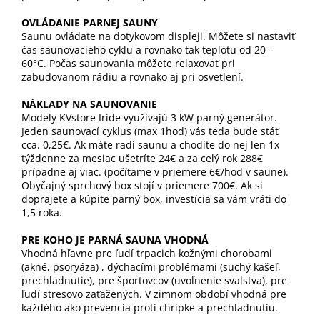
OVLÁDANIE PARNEJ SAUNY
Saunu ovládate na dotykovom displeji. Môžete si nastaviť
čas saunovacieho cyklu a rovnako tak teplotu od 20 –
60°C. Počas saunovania môžete relaxovať pri
zabudovanom rádiu a rovnako aj pri osvetlení.
NÁKLADY NA SAUNOVANIE
Modely KVstore Iride využívajú 3 kW parný generátor.
Jeden saunovací cyklus (max 1hod) vás teda bude stáť
cca. 0,25€. Ak máte radi saunu a chodíte do nej len 1x
týždenne za mesiac ušetríte 24€ a za celý rok 288€
prípadne aj viac. (počítame v priemere 6€/hod v saune).
Obyčajný sprchový box stojí v priemere 700€. Ak si
doprajete a kúpite parný box, investícia sa vám vráti do
1,5 roka.
PRE KOHO JE PARNÁ SAUNA VHODNÁ
Vhodná hľavne pre ľudí trpacich kožnými chorobami
(akné, psoryáza) , dýchacími problémami (suchý kašeľ,
prechladnutie), pre športovcov (uvoľnenie svalstva), pre
ľudí stresovo zaťažených. V zimnom období vhodná pre
každého ako prevencia proti chrípke a prechladnutiu.