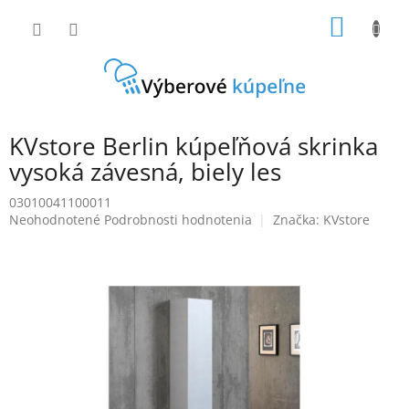
Prejsť
NÁKU
na
obsah
KOŠÍK
KVstore Berlin kúpeľňová skrinka
vysoká závesná, biely les
03010041100011
Priemerné
Neohodnotené
Podrobnosti hodnotenia
Značka:
KVstore
hodnotenie
produktu
je
0,0
z
5
hviezdičiek.