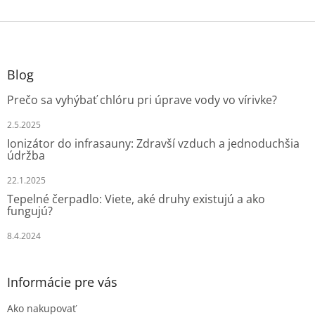
Z
á
p
ä
Blog
t
Prečo sa vyhýbať chlóru pri úprave vody vo vírivke?
i
e
2.5.2025
Ionizátor do infrasauny: Zdravší vzduch a jednoduchšia
údržba
22.1.2025
Tepelné čerpadlo: Viete, aké druhy existujú a ako
fungujú?
8.4.2024
Informácie pre vás
Ako nakupovať