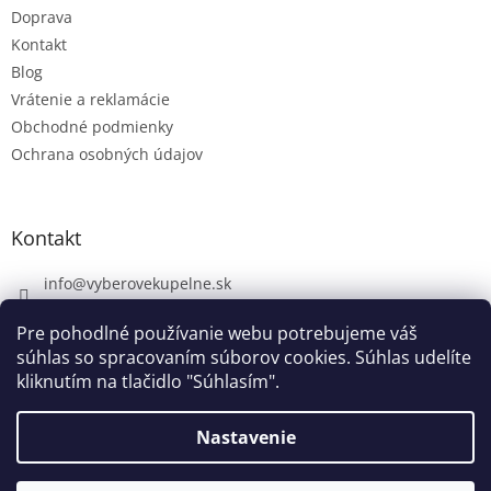
Doprava
Kontakt
Blog
Vrátenie a reklamácie
Obchodné podmienky
Ochrana osobných údajov
Kontakt
info
@
vyberovekupelne.sk
0907 559 466
Pre pohodlné používanie webu potrebujeme váš
https://www.facebook.com/vyberovekoupelny/
súhlas so spracovaním súborov cookies. Súhlas udelíte
kliknutím na tlačidlo "Súhlasím".
Nastavenie
Vytvoril Shoptet
V piatok 7. 8. máme firemnú dovolenku. V prípade potreby nám