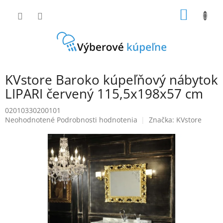
Prejsť
NÁKU
na
obsah
KOŠÍK
KVstore Baroko kúpeľňový nábytok
LIPARI červený 115,5x198x57 cm
02010330200101
Priemerné
Neohodnotené
Podrobnosti hodnotenia
Značka:
KVstore
hodnotenie
produktu
je
0,0
z
5
hviezdičiek.