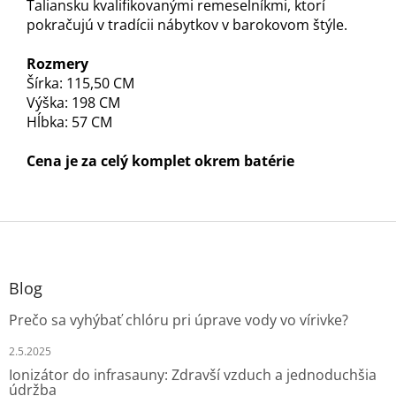
Taliansku kvalifikovanými remeselníkmi, ktorí
pokračujú v tradícii nábytkov v barokovom štýle.
Rozmery
Šírka: 115,50 CM
Výška: 198 CM
Hĺbka: 57 CM
Cena je za celý komplet okrem batérie
Z
á
p
ä
Blog
t
Prečo sa vyhýbať chlóru pri úprave vody vo vírivke?
i
e
2.5.2025
Ionizátor do infrasauny: Zdravší vzduch a jednoduchšia
údržba