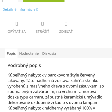
Detailné informácie
OPÝTAŤ SA
STRÁŽIŤ
ZDIEĽAŤ
Popis
Hodnotenie
Diskusia
Podrobný popis
Kúpeľňový nábytok v barokovom štýle červený
lakovaný. Táto nádherná zostava zahŕňa skrinku
vyrobenú z masívneho dreva s dvomi zásuvkami so
spomaleným zatváraním, na vrchu mramorová
doska typu carrara, zápustné keramické umývadlo,
dekorované ozdobené zrkadlo s dvoma lampami.
Kúpeľňový nábytok nádherný vyrábaný 100% v