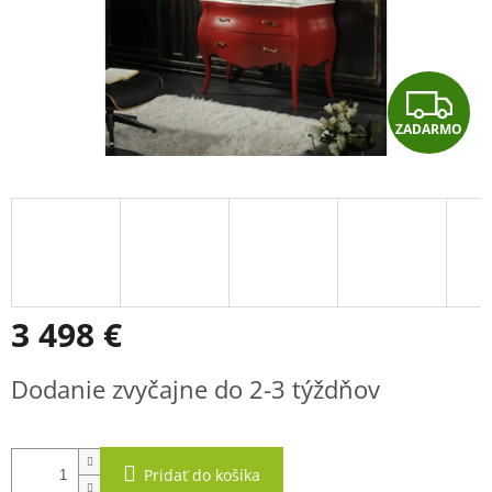
Z
ZADARMO
A
D
A
R
M
3 498 €
O
Jednotková
Dodanie zvyčajne do 2-3 týždňov
cena:
Pridať do košíka