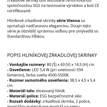
zrkadlové skrinky boli testované renomovanou
spoločnosťou SGS na testovanie výrobkov a boli CE
certifikované.
Hliníkové zrkadlové skrinky
série Vienna
sa
vyznačujú nadčasovou eleganciou. Dizajn tejto
série je obzvlášť správnou voľbou pre umývadlá so
štandardnou hĺbkou
.
POPIS HLINÍKOVEJ ZRKADLOVEJ SKRINKY
- Vonkajšie rozmery:
80 (Š) x 60 (V) x 14,5 (H) cm
-
Osvetlenie:
LED 5,4 W (pri svietivosti 594
lúmenov), farba svetla 4500-5500K
- Rozmer samotného osvetlenia:
38,5 x 4,5 x 5,4
cm
- Materiál telo:
eloxovaný hliník
- Materiál police:
ESG bezpečnostné sklo
- Rozsah dodávky:
zrkadlová skrinka, 2 police,
montážny materiál pre montáž na stenu,