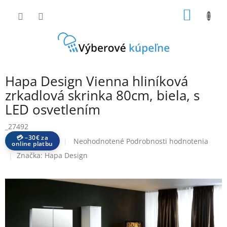
Prejsť
NÁKU
na
obsah
KOŠÍK
Hapa Design Vienna hliníková
zrkadlová skrinka 80cm, biela, s
LED osvetlením
_27492
💳 –30€ za
Priemerné
Neohodnotené
Podrobnosti hodnotenia
online platbu
hodnotenie
Značka:
Hapa Design
produktu
je
0,0
z
5
hviezdičiek.