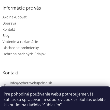
Informácie pre vás
Ako nakupovať
Doprava
Kontakt
Blog
Vrátenie a reklamácie
Obchodné podmienky
Ochrana osobných údajov
Kontakt
info
@
vyberovekupelne.sk
0907 559 466
Pre pohodlné používanie webu potrebujeme váš
https://www.facebook.com/vyberovekoupelny/
súhlas so spracovaním súborov cookies. Súhlas udelíte
kliknutím na tlačidlo "Súhlasím".