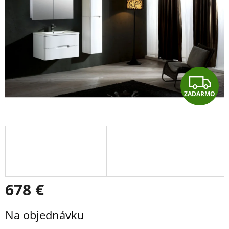
Z
ZADARMO
A
D
A
R
M
678 €
O
Jednotková
Na objednávku
cena: