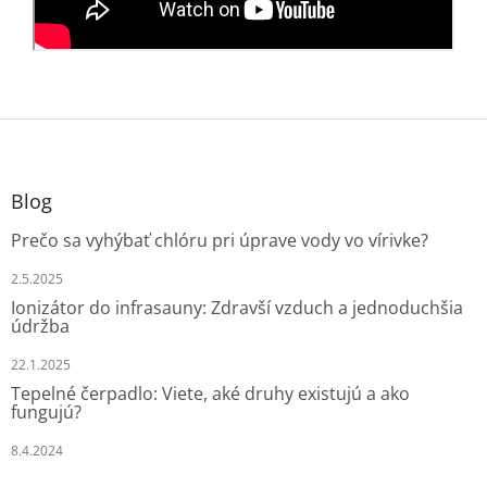
Z
á
p
ä
Blog
t
Prečo sa vyhýbať chlóru pri úprave vody vo vírivke?
i
e
2.5.2025
Ionizátor do infrasauny: Zdravší vzduch a jednoduchšia
údržba
22.1.2025
Tepelné čerpadlo: Viete, aké druhy existujú a ako
fungujú?
8.4.2024