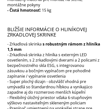
montážne pokyny
- Čistá hmotnosť:
15 kg
BLIŽŠIE INFORMÁCIE O HLINÍKOVEJ
ZRKADLOVEJ SKRINKE
- Zrkadlová skrinka
s robustným rámom z hliníka
1,5 mm
- Zrkadlová skrinka z hliníka s externým LED
osvetlením, s 2 zrkadlovými dverami a 2 policami z
bezpečnostného skla ESG, s integrovanou
zásuvkou a bočným vypínačom pre pohodlné
zapínanie / vypínanie osvetlenia
- Super plochý dizajn - obzvlášť vhodná pre
umývadlá so štandardnou hĺbkou a vynikajúco
zapadne aj do rozmerovo menších kúpeľní
- Flexibilný úložný priestor vďaka 6-stupňovým
výškovo nastaviteľným skleneným policiam
- Prepínač umiestnený na vonkajšej strane pre