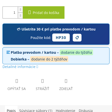
Pridať do košíka
💳
Ušetrite 30 € pri platbe prevodom / kartou
HP30
Použite kód:
📋
Platba prevodom / kartou –
dodanie do týždňa
Dobierka –
dodanie do 2 týždňov
Detailné informácie
OPÝTAŤ SA
STRÁŽIŤ
ZDIEĽAŤ
Popis
Súvisiace súbory (1)
Hodnotenie
Diskusia