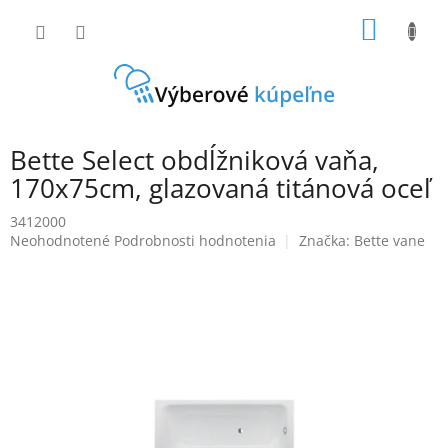
Prejsť
NÁKU
na
obsah
KOŠÍK
Bette Select obdĺžniková vaňa,
170x75cm, glazovaná titánová oceľ
3412000
Priemerné
Neohodnotené
Podrobnosti hodnotenia
Značka:
Bette vane
hodnotenie
produktu
je
0,0
z
5
hviezdičiek.