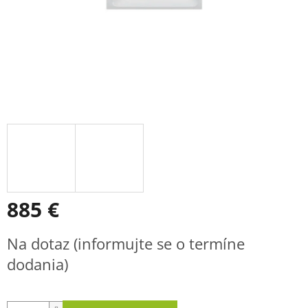
885 €
Jednotková
Na dotaz (informujte se o termíne
cena:
dodania)