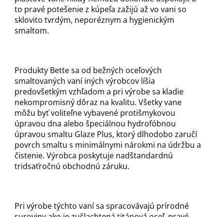
to pravé potešenie z kúpeľa zažijú až vo vani so
sklovito tvrdým, neporéznym a hygienickým
smaltom.
Produkty Bette sa od bežných oceľových
smaltovaných vaní iných výrobcov líšia
predovšetkým vzhľadom a pri výrobe sa kladie
nekompromisný dôraz na kvalitu. Všetky vane
môžu byť voliteľne vybavené protišmykovou
úpravou dna alebo špeciálnou hydrofóbnou
úpravou smaltu Glaze Plus, ktorý dlhodobo zaručí
povrch smaltu s minimálnymi nárokmi na údržbu a
čistenie. Výrobca poskytuje nadštandardnú
tridsaťročnú obchodnú záruku.
Pri výrobe týchto vaní sa spracovávajú prírodné
suroviny ako je zušlachtená titánová oceľ, pravé