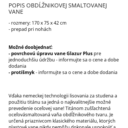
POPIS OBDĹŽNIKOVEJ SMALTOVANEJ
VANE
- rozmery: 170 x 75 x 42 cm
- prepad pri nohách
Možné doobjednať:
- povrchovú úpravu vane Glazur Plus
pre
jednoduchšiu údržbu - informujte sa o cene a dobe
dodania
- protišmyk
- informujte sa o cene a dobe dodania
Vďaka nemeckej technologii lisovania za studena a
použitiu titánu sa jedná o najkvalitnejšie možné
prevedenie oceľovej vane! Titánom zušľachtená
oceľovásmaltovaná vaňa obdĺžnikového tvaru. Je
určená priaznivcom klasického materiálu, ktorých
plastové vane nikdy nemôžu dokonale uspokojiť a