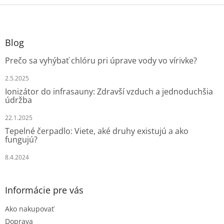
Z
á
p
ä
Blog
t
Prečo sa vyhýbať chlóru pri úprave vody vo vírivke?
i
e
2.5.2025
Ionizátor do infrasauny: Zdravší vzduch a jednoduchšia
údržba
22.1.2025
Tepelné čerpadlo: Viete, aké druhy existujú a ako
fungujú?
8.4.2024
Informácie pre vás
Ako nakupovať
Doprava