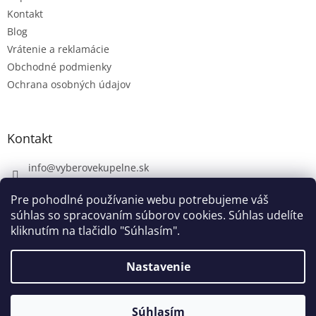
Kontakt
Blog
Vrátenie a reklamácie
Obchodné podmienky
Ochrana osobných údajov
Kontakt
info
@
vyberovekupelne.sk
0907 559 466
Pre pohodlné používanie webu potrebujeme váš
https://www.facebook.com/vyberovekoupelny/
súhlas so spracovaním súborov cookies. Súhlas udelíte
kliknutím na tlačidlo "Súhlasím".
Nastavenie
Vytvoril Shoptet
V piatok 7. 8. máme firemnú dovolenku. V prípade potreby nám
napíšte na info@vyberovekupelne.sk. Všetky požiadavky začneme
Súhlasím
Copyright 2026
Výberové kúpeľne
. Všetky práva vyhradené.