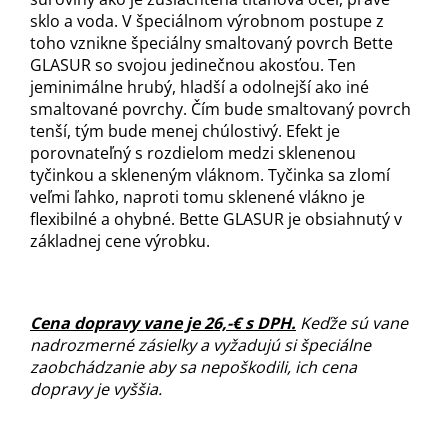
sklo a voda. V špeciálnom výrobnom postupe z
toho vznikne špeciálny smaltovaný povrch Bette
GLASUR so svojou jedinečnou akosťou. Ten
jeminimálne hrubý, hladší a odolnejší ako iné
smaltované povrchy. Čím bude smaltovaný povrch
tenší, tým bude menej chúlostivý. Efekt je
porovnateľný s rozdielom medzi sklenenou
tyčinkou a skleneným vláknom. Tyčinka sa zlomí
veľmi ľahko, naproti tomu sklenené vlákno je
flexibilné a ohybné. Bette GLASUR je obsiahnutý v
základnej cene výrobku.
Cena dopravy vane je 26,-€ s DPH.
Keďže sú vane
nadrozmerné zásielky a vyžadujú si špeciálne
zaobchádzanie aby sa nepoškodili, ich cena
dopravy je vyššia.