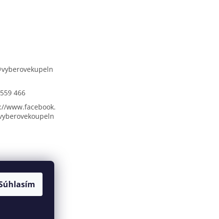
@
vyberovekupeln
 559 466
://www.facebook.
vyberovekoupeln
Súhlasím