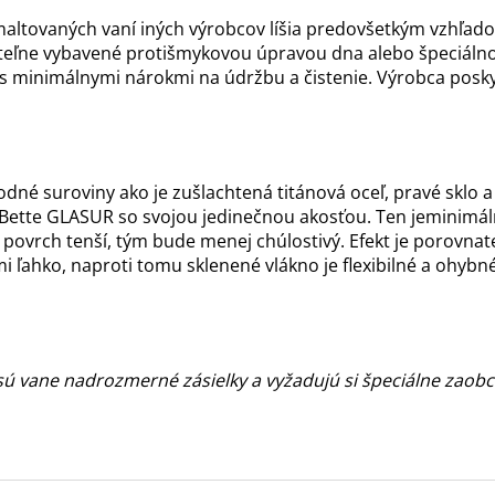
maltovaných vaní iných výrobcov líšia predovšetkým vzhľad
oliteľne vybavené protišmykovou úpravou dna alebo špeciá
 s minimálnymi nárokmi na údržbu a čistenie. Výrobca pos
rodné suroviny ako je zušlachtená titánová oceľ, pravé skl
Bette GLASUR so svojou jedinečnou akosťou. Ten jeminimálne
ovrch tenší, tým bude menej chúlostivý. Efekt je porovnat
i ľahko, naproti tomu sklenené vlákno je flexibilné a ohybn
ú vane nadrozmerné zásielky a vyžadujú si špeciálne zaobc