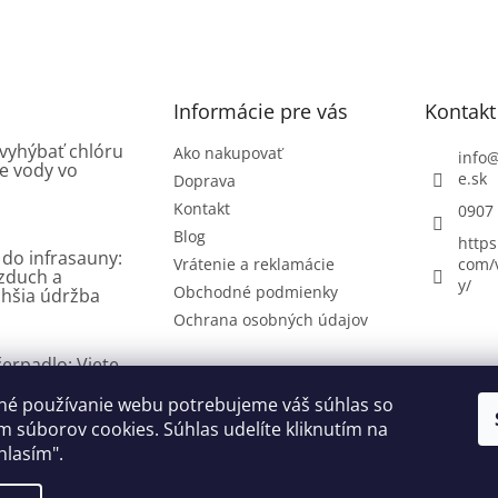
Informácie pre vás
Kontakt
 vyhýbať chlóru
Ako nakupovať
info
e vody vo
e.sk
Doprava
Kontakt
0907
Blog
https
 do infrasauny:
Vrátenie a reklamácie
com/
vzduch a
y/
Obchodné podmienky
hšia údržba
Ochrana osobných údajov
erpadlo: Viete,
 existujú a ako
né používanie webu potrebujeme váš súhlas so
 súborov cookies. Súhlas udelíte kliknutím na
hlasím".