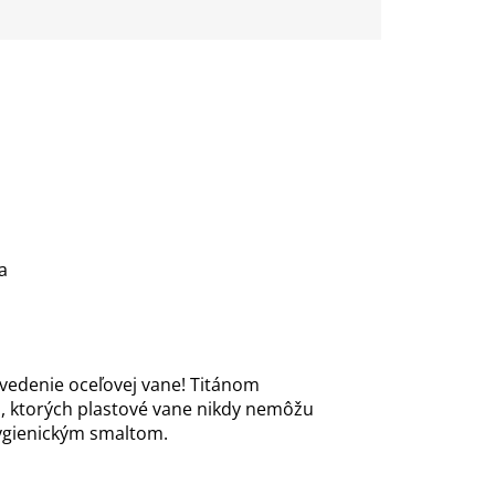
a
evedenie oceľovej vane! Titánom
u, ktorých plastové vane nikdy nemôžu
hygienickým smaltom.