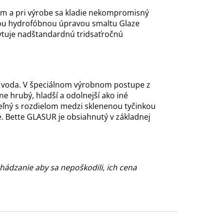
om a pri výrobe sa kladie nekompromisný
lnou hydrofóbnou úpravou smaltu Glaze
kytuje nadštandardnú tridsaťročnú
o a voda. V špeciálnom výrobnom postupe z
 hrubý, hladší a odolnejší ako iné
eľný s rozdielom medzi sklenenou tyčinkou
é. Bette GLASUR je obsiahnutý v základnej
hádzanie aby sa nepoškodili, ich cena