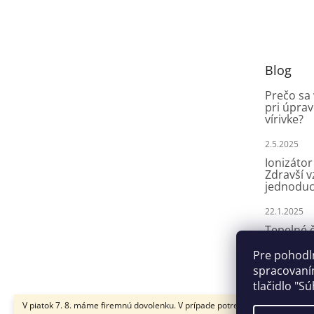
á
p
ä
t
Blog
i
e
Prečo sa
pri úprav
vírivke?
2.5.2025
Ionizátor
Zdravší 
jednoduc
22.1.2025
Tepelné č
aké druhy
fungujú?
Pre pohodl
spracovaním
8.4.2024
tlačidlo "Sú
V piatok 7. 8. máme firemnú dovolenku. V prípade potreby nám napíšte na