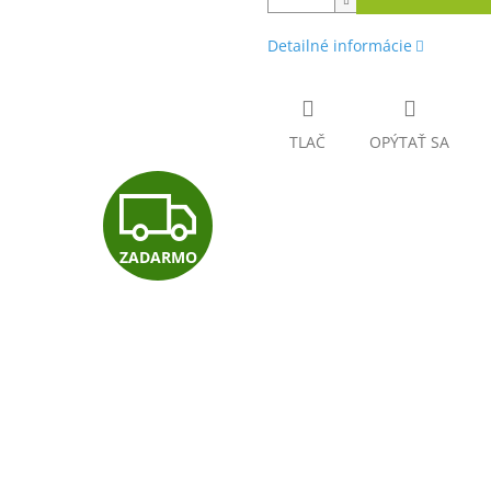
Detailné informácie
TLAČ
OPÝTAŤ SA
Z
ZADARMO
A
D
A