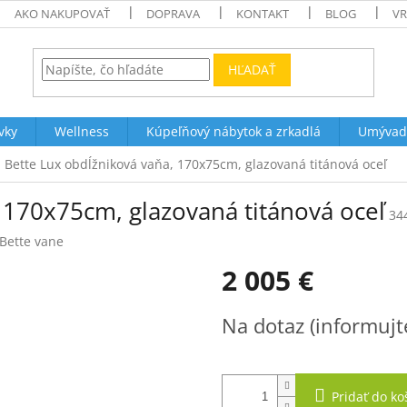
AKO NAKUPOVAŤ
DOPRAVA
KONTAKT
BLOG
VR
HĽADAŤ
vky
Wellness
Kúpeľňový nábytok a zrkadlá
Umývad
Bette Lux obdĺžniková vaňa, 170x75cm, glazovaná titánová oceľ
 170x75cm, glazovaná titánová oceľ
34
Bette vane
2 005 €
Jednotková
Na dotaz (informujt
cena:
Pridať do ko