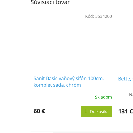
Súvisiaci tovar
Kód:
3534200
Sanit Basic vaňový sifón 100cm,
Bette,
komplet sada, chróm
N
Skladom
60 €
131 €
Do košíka