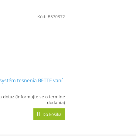
R
Kód:
B570372
M
O
 systém tesnenia BETTE vaní
a dotaz (informujte se o termíne
dodania)
Do košíka