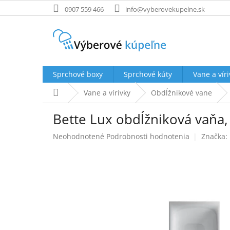
Prejsť
0907 559 466
info@vyberovekupelne.sk
na
obsah
Sprchové boxy
Sprchové kúty
Vane a víri
Domov
Vane a vírivky
Obdĺžnikové vane
Bette Lux obdĺžniková vaňa,
Priemerné
Neohodnotené
Podrobnosti hodnotenia
Značka:
hodnotenie
produktu
je
0,0
z
5
hviezdičiek.