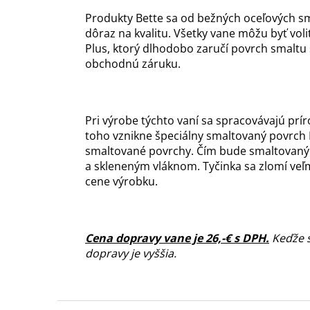
Produkty Bette sa od bežných oceľových s
dôraz na kvalitu. Všetky vane môžu byť v
Plus, ktorý dlhodobo zaručí povrch smaltu
obchodnú záruku.
Pri výrobe týchto vaní sa spracovávajú prí
toho vznikne špeciálny smaltovaný povrch 
smaltované povrchy. Čím bude smaltovaný p
a skleneným vláknom. Tyčinka sa zlomí veľm
cene výrobku.
Cena dopravy vane je 26,-€ s DPH.
Keďže s
dopravy je vyššia.
Z