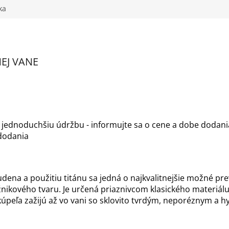
ka
EJ VANE
 jednoduchšiu údržbu - informujte sa o cene a dobe dodani
 dodania
udena a použitiu titánu sa jedná o najkvalitnejšie možné pr
ikového tvaru. Je určená priaznivcom klasického materiál
kúpeľa zažijú až vo vani so sklovito tvrdým, neporéznym a 