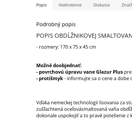
Popis
Hodnotenie
Diskusia
Znač
Podrobný popis
POPIS OBDĹŽNIKOVEJ SMALTOVAN
- rozmery: 170 x 75 x 45 cm
Možné doobjednať:
- povrchovú úpravu vane Glazur Plus
pre
- protišmyk
- informujte sa o cene a dobe
Vďaka nemeckej technologii lisovania za st
zušľachtená oceľovásmaltovaná vaňa obdĺžn
dokonale uspokojiť a to pravé potešenie z 