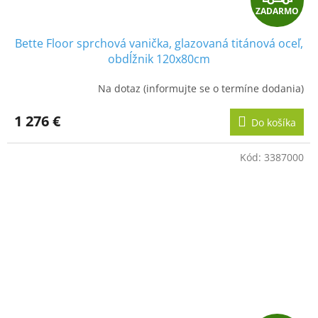
ZADARMO
A
Bette Floor sprchová vanička, glazovaná titánová oceľ,
D
obdĺžnik 120x80cm
A
Na dotaz (informujte se o termíne dodania)
R
1 276 €
Do košíka
M
Kód:
3387000
O