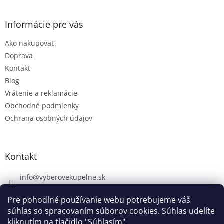
Informácie pre vás
Ako nakupovať
Doprava
Kontakt
Blog
Vrátenie a reklamácie
Obchodné podmienky
Ochrana osobných údajov
Kontakt
info
@
vyberovekupelne.sk
0907 559 466
Pre pohodlné používanie webu potrebujeme váš
https://www.facebook.com/vyberovekoupelny/
súhlas so spracovaním súborov cookies. Súhlas udelíte
kliknutím na tlačidlo "Súhlasím".