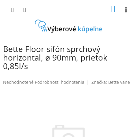
Prejsť
NÁKU
na
obsah
KOŠÍK
Bette Floor sifón sprchový
horizontal, ø 90mm, prietok
0,85l/s
Priemerné
Neohodnotené
Podrobnosti hodnotenia
Značka:
Bette vane
hodnotenie
produktu
je
0,0
z
5
hviezdičiek.