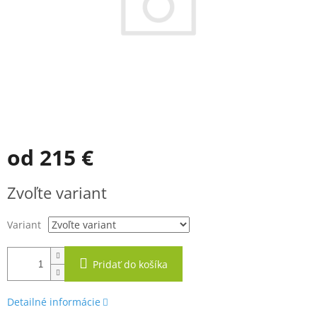
od
215 €
Jednotková
Zvoľte variant
cena:
Variant
Pridať do košíka
Detailné informácie