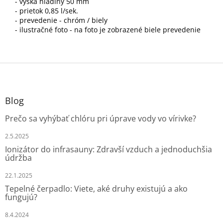
- výška hladiny 50 mm
- prietok 0,85 l/sek.
- prevedenie - chróm / biely
- ilustračné foto - na foto je zobrazené biele prevedenie
Z
á
p
ä
Blog
t
Prečo sa vyhýbať chlóru pri úprave vody vo vírivke?
i
e
2.5.2025
Ionizátor do infrasauny: Zdravší vzduch a jednoduchšia
údržba
22.1.2025
Tepelné čerpadlo: Viete, aké druhy existujú a ako
fungujú?
8.4.2024