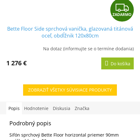
Z
ZADARMO
A
Bette Floor Side sprchová vanička, glazovaná titánová
D
oceľ, obdĺžnik 120x80cm
A
Na dotaz (informujte se o termíne dodania)
R
1 276 €
Do košíka
M
O
ZOBRAZIŤ VŠETKY SÚVISIACE PRODUKTY
Popis
Hodnotenie
Diskusia
Značka
Podrobný popis
Sifón sprchový Bette Floor horizontal priemer 90mm