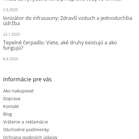
i
e
2.5.2025
Ionizátor do infrasauny: Zdravší vzduch a jednoduchšia
údržba
22.1.2025
Tepelné čerpadlo: Viete, aké druhy existujú a ako
fungujú?
8.4.2024
Informácie pre vás
Ako nakupovať
Doprava
Kontakt
Blog
Vrátenie a reklamácie
Obchodné podmienky
Ochrana osobných údajov