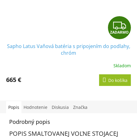
Z
ZADARMO
A
Sapho Latus Vaňová batéria s pripojením do podlahy,
D
chróm
A
Skladom
R
665 €
Do košíka
M
O
Popis
Hodnotenie
Diskusia
Značka
Podrobný popis
POPIS SMALTOVANEJ VOĽNE STOJACEJ