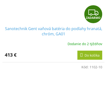
Z
ZADARMO
A
Sanotechnik Gent vaňová batéria do podlahy hranatá,
D
chróm, GA01
A
Dodanie do 2 týždňov
R
413 €
Do košíka
M
Kód:
1102-10
O