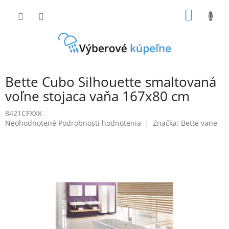
Prejsť
NÁKU
na
obsah
KOŠÍK
Bette Cubo Silhouette smaltovaná
voľne stojaca vaňa 167x80 cm
8421CFXXK
Priemerné
Neohodnotené
Podrobnosti hodnotenia
Značka:
Bette vane
hodnotenie
produktu
je
0,0
z
5
hviezdičiek.