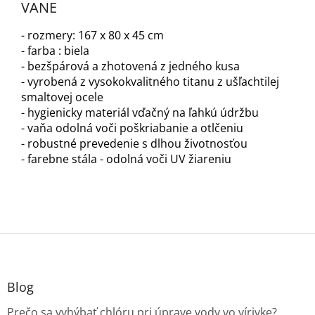
VANE
- rozmery: 167 x 80 x 45 cm
- farba : biela
- bezšpárová a zhotovená z jedného kusa
- vyrobená z vysokokvalitného titanu z ušľachtilej
smaltovej ocele
- hygienicky materiál vďačný na ľahkú údržbu
- vaňa odolná voči poškriabanie a otlčeniu
- robustné prevedenie s dlhou životnosťou
- farebne stála - odolná voči UV žiareniu
Z
á
p
ä
Blog
t
Prečo sa vyhýbať chlóru pri úprave vody vo vírivke?