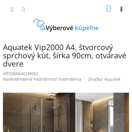
Prejsť
NÁKU
na
obsah
KOŠÍK
Aquatek Vip2000 A4, štvorcový
sprchový kút, šírka 90cm, otváravé
dvere
VIP2000A4CH9062
Priemerné
Neohodnotené
Podrobnosti hodnotenia
Značka:
Aquatek
hodnotenie
produktu
je
0,0
z
5
hviezdičiek.