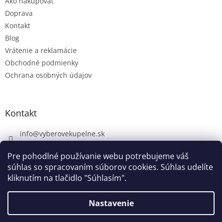
Ako nakupovať
Doprava
Kontakt
Blog
Vrátenie a reklamácie
Obchodné podmienky
Ochrana osobných údajov
Kontakt
info
@
vyberovekupelne.sk
0907 559 466
Pre pohodlné používanie webu potrebujeme váš
https://www.facebook.com/vyberovekoupelny/
súhlas so spracovaním súborov cookies. Súhlas udelíte
kliknutím na tlačidlo "Súhlasím".
Nastavenie
Vytvoril Shoptet