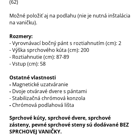
(62)
Možné položiť aj na podlahu (nie je nutná inštalácia
na vaničku).
Rozmery:
- Vyrovnávací bočný pánt s roztiahnutím (cm): 2
- Výška sprchového kúta (cm): 200
- Roztiahnutie (cm): 87-89
- Vstup (cm): 58
Ostatné vlastnosti
-
Magnetické uzatváranie
-
Dvoje otváravé dvere s pántami
- Stabilizačná chrómová konzola
-
Chrómová podlahová lišta
Sprchové kúty, sprchové dvere, sprchové
zásteny, pevné sprchové steny sú dodávané BEZ
SPRCHOVEJ VANIČKY.