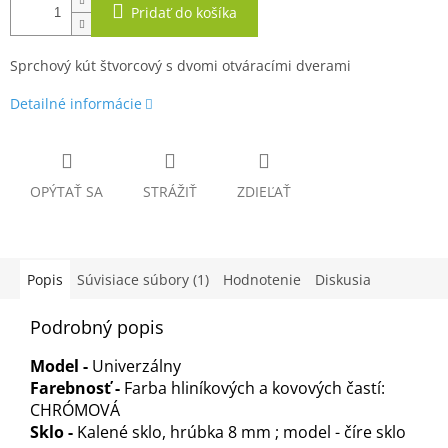
Pridať do košíka
Sprchový kút štvorcový s dvomi otváracími dverami
Detailné informácie
OPÝTAŤ SA
STRÁŽIŤ
ZDIEĽAŤ
Popis
Súvisiace súbory (1)
Hodnotenie
Diskusia
Podrobný popis
Model -
Univerzálny
Farebnosť -
Farba hliníkových a kovových častí:
CHRÓMOVÁ
Sklo -
Kalené sklo, hrúbka 8 mm ; model - číre sklo