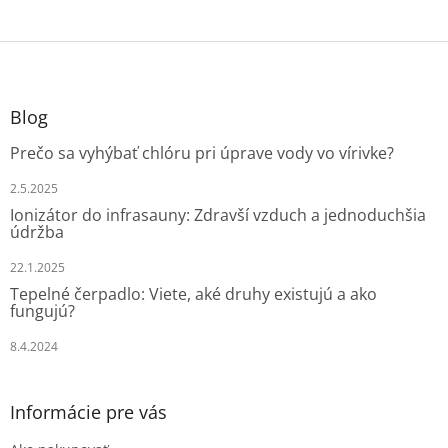
Z
á
p
ä
Blog
t
Prečo sa vyhýbať chlóru pri úprave vody vo vírivke?
i
e
2.5.2025
Ionizátor do infrasauny: Zdravší vzduch a jednoduchšia
údržba
22.1.2025
Tepelné čerpadlo: Viete, aké druhy existujú a ako
fungujú?
8.4.2024
Informácie pre vás