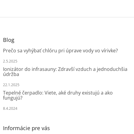
Z
á
p
ä
Blog
t
Prečo sa vyhýbať chlóru pri úprave vody vo vírivke?
i
e
2.5.2025
Ionizátor do infrasauny: Zdravší vzduch a jednoduchšia
údržba
22.1.2025
Tepelné čerpadlo: Viete, aké druhy existujú a ako
fungujú?
8.4.2024
Informácie pre vás