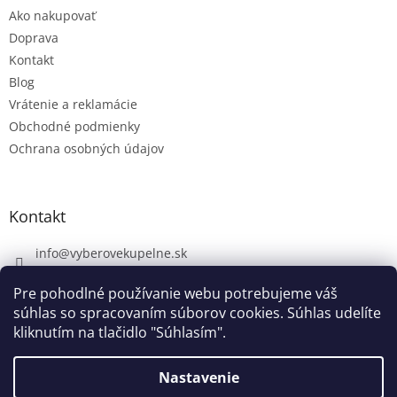
Ako nakupovať
Doprava
Kontakt
Blog
Vrátenie a reklamácie
Obchodné podmienky
Ochrana osobných údajov
Kontakt
info
@
vyberovekupelne.sk
0907 559 466
Pre pohodlné používanie webu potrebujeme váš
https://www.facebook.com/vyberovekoupelny/
súhlas so spracovaním súborov cookies. Súhlas udelíte
kliknutím na tlačidlo "Súhlasím".
Nastavenie
Vytvoril Shoptet