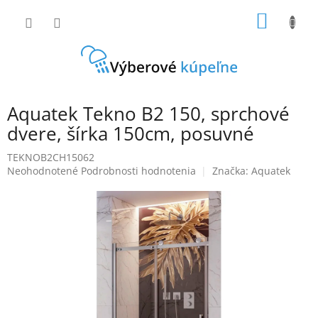
Prejsť
NÁKU
na
obsah
KOŠÍK
Aquatek Tekno B2 150, sprchové
dvere, šírka 150cm, posuvné
TEKNOB2CH15062
Priemerné
Neohodnotené
Podrobnosti hodnotenia
Značka:
Aquatek
hodnotenie
produktu
je
0,0
z
5
hviezdičiek.