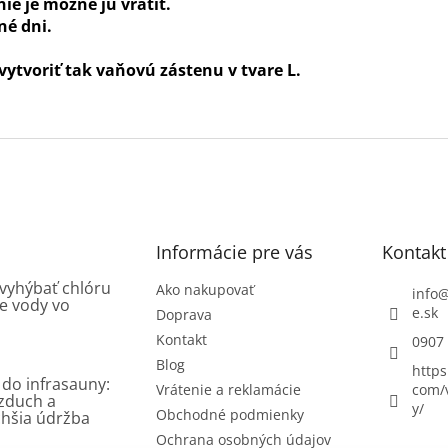
ie je možné ju vrátiť.
né dni.
ytvoriť tak vaňovú zástenu v tvare L.
Informácie pre vás
Kontakt
 vyhýbať chlóru
Ako nakupovať
info
e vody vo
e.sk
Doprava
Kontakt
0907
Blog
https
 do infrasauny:
Vrátenie a reklamácie
com/
vzduch a
y/
Obchodné podmienky
hšia údržba
Ochrana osobných údajov