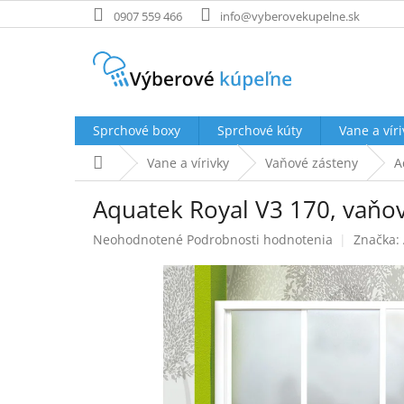
Prejsť
0907 559 466
info@vyberovekupelne.sk
na
obsah
Sprchové boxy
Sprchové kúty
Vane a víri
Domov
Vane a vírivky
Vaňové zásteny
A
Aquatek Royal V3 170, vaňov
Priemerné
Neohodnotené
Podrobnosti hodnotenia
Značka:
hodnotenie
produktu
je
0,0
z
5
hviezdičiek.