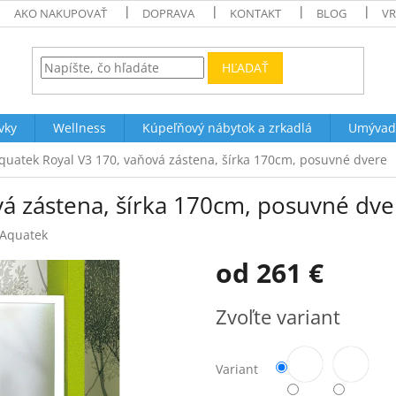
AKO NAKUPOVAŤ
DOPRAVA
KONTAKT
BLOG
VR
HĽADAŤ
vky
Wellness
Kúpeľňový nábytok a zrkadlá
Umývad
quatek Royal V3 170, vaňová zástena, šírka 170cm, posuvné dvere
á zástena, šírka 170cm, posuvné dve
Aquatek
od
261 €
Jednotková
Zvoľte variant
cena:
Variant