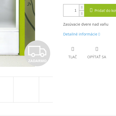
Pridať do ko
Zasúvacie dvere nad vaňu
Detailné informácie
Z
TLAČ
OPÝTAŤ SA
ZADARMO
A
D
A