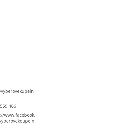
@
vyberovekupeln
 559 466
://www.facebook.
vyberovekoupeln