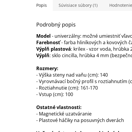
Popis
Súvisiace súbory (1)
Hodnoteni
Podrobný popis
Model
- univerzálny: možné umiestniť vľavo
Farebnosť
- farba hliníkových a kovových ča
Výplň plastová
: krilex - vzor voda, hrúbka
Výplň
: sklo cincilla, hrúbka 4 mm (bezpečn
Rozmery:
- Výška steny nad vaňu (cm): 140
- Vyrovnávací bočný profil s roztiahnutím (
- Roztiahnutie (cm): 161-170
- Vstup (cm): 100
Ostatné vlastnosti:
- Magnetické uzatváranie
- Plastové háčiky na posuvných dverách