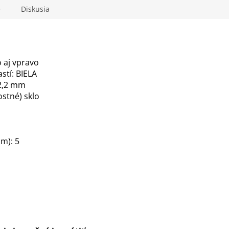
R
e
Diskusia
M
 aj vpravo
stí: BIELA
O
 2,2 mm
ostné) sklo
cm): 5