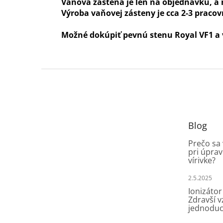
Vaňová zástena je len na objednávku, a n
Výroba vaňovej zásteny je cca 2-3 pracov
Možné dokúpiť pevnú stenu Royal VF1 a v
Z
á
p
ä
t
Blog
i
e
Prečo sa
pri úprav
vírivke?
2.5.2025
Ionizátor
Zdravší 
jednoduc