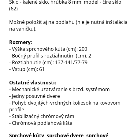
Sklo - kalené sklo, hrúbka 8 mm; model - číre sklo
(62)
Možné položiť aj na podlahu (nie je nutná inštalácia
na vaničku)
.
Rozmery:
- Výška sprchového kúta (cm): 200
- Bočný profil s roztiahnutím (cm): 2
- Roztiahnutie (cm): 137-141/77-79
- Vstup (cm): 61
Ostatné vlastnosti:
- Mechanické uzatváranie s brzd. systémom
- Jedny posuvné dvere
- Pohyb dvojitých-vrchných koliesok na kovovom
profile
- Stabilizačný chrómový rám
- Chrómová podlahová lišta
Sprchové kúty, sprchové dvere, sprchové