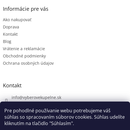
Informácie pre vás
Ako nakupovať
Doprava
Kontakt
Blog
Vrátenie a reklamácie
Obchodné podmienky
Ochrana osobných údajov
Kontakt
info
@
vyberovekupelne.sk
0907 559 466
Pre pohodlné používanie webu potrebujeme váš
https://www.facebook.com/vyberovekoupelny/
súhlas so spracovaním súborov cookies. Súhlas udelíte
kliknutím na tlačidlo "Súhlasím".