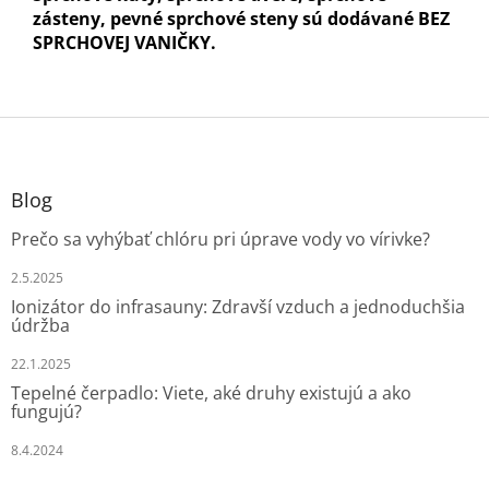
zásteny, pevné sprchové steny sú dodávané BEZ
SPRCHOVEJ VANIČKY.
Z
á
p
ä
Blog
t
Prečo sa vyhýbať chlóru pri úprave vody vo vírivke?
i
e
2.5.2025
Ionizátor do infrasauny: Zdravší vzduch a jednoduchšia
údržba
22.1.2025
Tepelné čerpadlo: Viete, aké druhy existujú a ako
fungujú?
8.4.2024