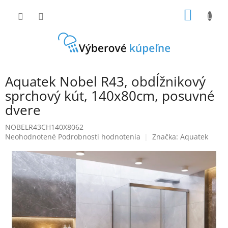
Prejsť
NÁKU
na
obsah
KOŠÍK
Aquatek Nobel R43, obdĺžnikový
sprchový kút, 140x80cm, posuvné
dvere
NOBELR43CH140X8062
Priemerné
Neohodnotené
Podrobnosti hodnotenia
Značka:
Aquatek
hodnotenie
produktu
je
0,0
z
5
hviezdičiek.