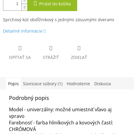
Pridať do košíka
Sprchový kút obdĺžnikový s jednými zásuvnými dverami
Detailné informácie
OPÝTAŤ SA
STRÁŽIŤ
ZDIEĽAŤ
Popis
Súvisiace súbory (1)
Hodnotenie
Diskusia
Podrobný popis
Model - univerzálny: možné umiestniť vľavo aj
vpravo
Farebnosť - farba hliníkových a kovových častí:
CHRÓMOVÁ