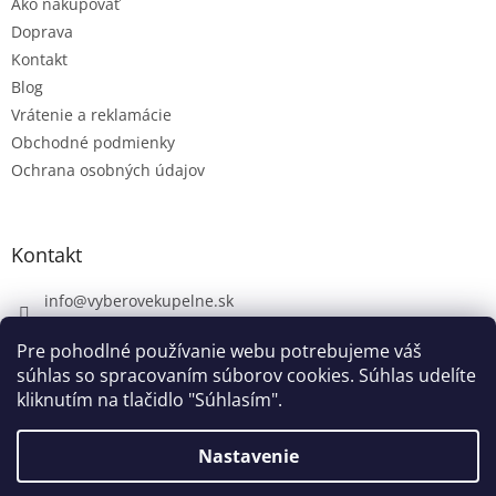
Ako nakupovať
Doprava
Kontakt
Blog
Vrátenie a reklamácie
Obchodné podmienky
Ochrana osobných údajov
Kontakt
info
@
vyberovekupelne.sk
0907 559 466
Pre pohodlné používanie webu potrebujeme váš
https://www.facebook.com/vyberovekoupelny/
súhlas so spracovaním súborov cookies. Súhlas udelíte
kliknutím na tlačidlo "Súhlasím".
Nastavenie
Vytvoril Shoptet