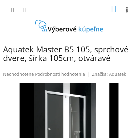
Prejsť
NÁKU
na
obsah
KOŠÍK
Aquatek Master B5 105, sprchové
dvere, šírka 105cm, otváravé
Priemerné
Neohodnotené
Podrobnosti hodnotenia
Značka:
Aquatek
hodnotenie
produktu
je
0,0
z
5
hviezdičiek.