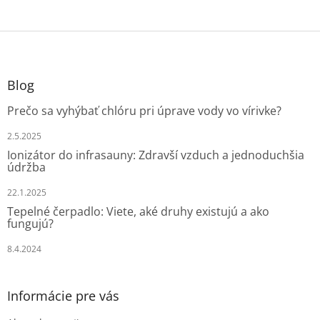
Z
á
p
ä
Blog
t
Prečo sa vyhýbať chlóru pri úprave vody vo vírivke?
i
e
2.5.2025
Ionizátor do infrasauny: Zdravší vzduch a jednoduchšia
údržba
22.1.2025
Tepelné čerpadlo: Viete, aké druhy existujú a ako
fungujú?
8.4.2024
Informácie pre vás