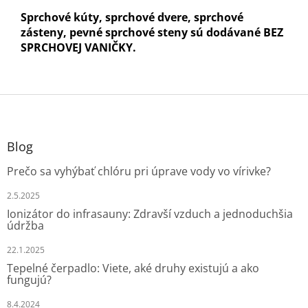
Sprchové kúty, sprchové dvere, sprchové
zásteny, pevné sprchové steny sú dodávané BEZ
SPRCHOVEJ VANIČKY.
Z
á
p
ä
Blog
t
Prečo sa vyhýbať chlóru pri úprave vody vo vírivke?
i
e
2.5.2025
Ionizátor do infrasauny: Zdravší vzduch a jednoduchšia
údržba
22.1.2025
Tepelné čerpadlo: Viete, aké druhy existujú a ako
fungujú?
8.4.2024