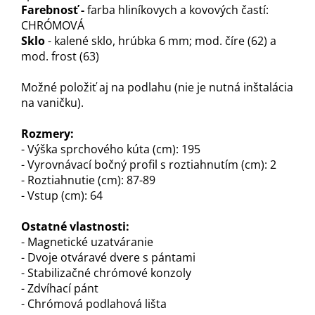
Farebnosť -
farba hliníkovych a kovových častí:
CHRÓMOVÁ
Sklo
- kalené sklo, hrúbka 6 mm; mod. číre (62) a
mod. frost (63)
Možné položiť aj na podlahu (nie je nutná inštalácia
na vaničku)
.
Rozmery:
- Výška sprchového kúta (cm): 195
- Vyrovnávací bočný profil s roztiahnutím (cm): 2
- Roztiahnutie (cm): 87-89
- Vstup (cm): 64
Ostatné vlastnosti:
- Magnetické uzatváranie
- Dvoje otváravé dvere s pántami
- Stabilizačné chrómové konzoly
- Zdvíhací pánt
- Chrómová podlahová lišta