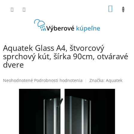
Prejsť
NÁKU
na
obsah
KOŠÍK
Aquatek Glass A4, štvorcový
sprchový kút, šírka 90cm, otváravé
dvere
Priemerné
Neohodnotené
Podrobnosti hodnotenia
Značka:
Aquatek
hodnotenie
produktu
je
0,0
z
5
hviezdičiek.