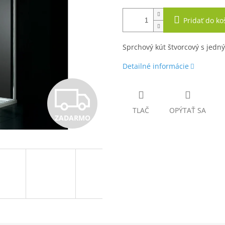
Pridať do ko
Sprchový kút štvorcový s jedn
Detailné informácie
Z
TLAČ
OPÝTAŤ SA
ZADARMO
A
D
A