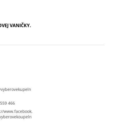
OVEJ VANIČKY.
@
vyberovekupeln
 559 466
://www.facebook.
vyberovekoupeln