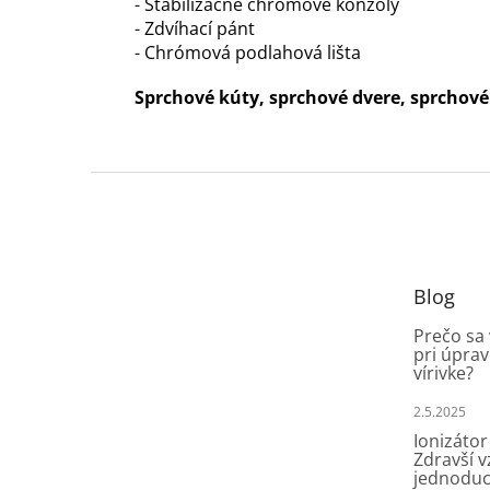
- Stabilizačné chrómové konzoly
- Zdvíhací pánt
- Chrómová podlahová lišta
Sprchové kúty, sprchové dvere, sprchov
Z
á
p
ä
t
Blog
i
e
Prečo sa
pri úprav
vírivke?
2.5.2025
Ionizátor
Zdravší 
jednoduc