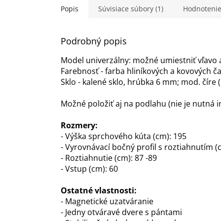
Popis
Súvisiace súbory (1)
Hodnoteni
Podrobný popis
Model univerzálny: možné umiestniť vľavo 
Farebnosť - farba hliníkových a kovových 
Sklo - kalené sklo, hrúbka 6 mm; mod. číre (
Možné položiť aj na podlahu (nie je nutná i
Rozmery:
- Výška sprchového kúta (cm): 195
- Vyrovnávací bočný profil s roztiahnutím (
- Roztiahnutie (cm): 87 -89
- Vstup (cm): 60
Ostatné vlastnosti:
- Magnetické uzatváranie
- Jedny otváravé dvere s pántami