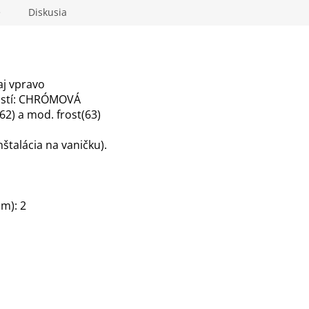
R
e
Diskusia
M
aj vpravo
častí: CHRÓMOVÁ
O
62) a mod. frost(63)
nštalácia na vaničku)
.
cm): 2