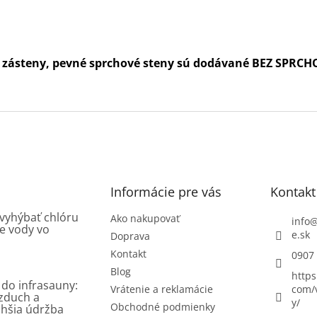
é zásteny, pevné sprchové steny sú dodávané BEZ SPRCH
Informácie pre vás
Kontakt
 vyhýbať chlóru
Ako nakupovať
info
e vody vo
e.sk
Doprava
Kontakt
0907
Blog
https
 do infrasauny:
Vrátenie a reklamácie
com/
vzduch a
y/
Obchodné podmienky
hšia údržba