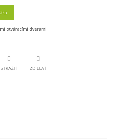
šíka
ými otváracími dverami
STRÁŽIŤ
ZDIEĽAŤ