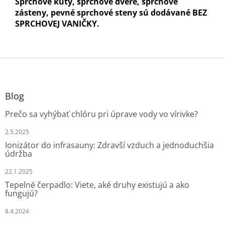
Sprchové kúty, sprchové dvere, sprchové
zásteny, pevné sprchové steny sú dodávané BEZ
SPRCHOVEJ VANIČKY.
Z
á
p
ä
Blog
t
Prečo sa vyhýbať chlóru pri úprave vody vo vírivke?
i
e
2.5.2025
Ionizátor do infrasauny: Zdravší vzduch a jednoduchšia
údržba
22.1.2025
Tepelné čerpadlo: Viete, aké druhy existujú a ako
fungujú?
8.4.2024