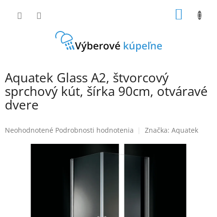
Prejsť
NÁKU
na
obsah
KOŠÍK
Aquatek Glass A2, štvorcový
sprchový kút, šírka 90cm, otváravé
dvere
Priemerné
Neohodnotené
Podrobnosti hodnotenia
Značka:
Aquatek
hodnotenie
produktu
je
0,0
z
5
hviezdičiek.