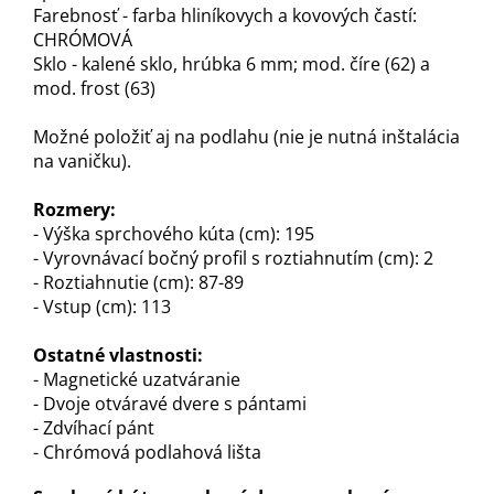
Farebnosť - farba hliníkovych a kovových častí:
CHRÓMOVÁ
Sklo - kalené sklo, hrúbka 6 mm; mod. číre (62) a
mod. frost (63)
Možné položiť aj na podlahu (nie je nutná inštalácia
na vaničku)
.
Rozmery:
- Výška sprchového kúta (cm): 195
- Vyrovnávací bočný profil s roztiahnutím (cm): 2
- Roztiahnutie (cm): 87-89
- Vstup (cm): 113
Ostatné vlastnosti:
- Magnetické uzatváranie
- Dvoje otváravé dvere s pántami
- Zdvíhací pánt
- Chrómová podlahová lišta