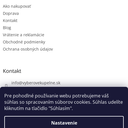
Ako nakupovať
Doprava
Kontakt
Blog
Vrátenie a reklamácie
Obchodné podmienky
Ochrana osobných údajov
Kontakt
info
@
vyberovekupelne.sk
0907 559 466
Pre pohodlné používanie webu potrebujeme váš
https://www.facebook.com/vyberovekoupelny/
súhlas so spracovaním súborov cookies. Súhlas udelíte
kliknutím na tlačidlo "Súhlasím".
Nastavenie
Vytvoril Shoptet