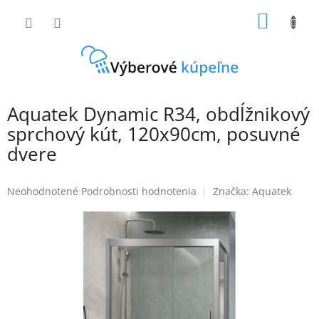
Prejsť
NÁKU
na
obsah
KOŠÍK
Aquatek Dynamic R34, obdĺžnikový
sprchový kút, 120x90cm, posuvné
dvere
Priemerné
Neohodnotené
Podrobnosti hodnotenia
Značka:
Aquatek
hodnotenie
produktu
je
0,0
z
5
hviezdičiek.