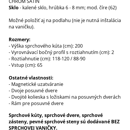
CHRÓM SATIN
Sklo
- kalené sklo, hrúbka 6 - 8 mm; mod. číre (62)
Možné položiť aj na podlahu (nie je nutná inštalácia
na vaničku)
.
Rozmery:
- Výška sprchového kúta (cm): 200
- Vyrovnávací bočný profil s roztiahnutím (cm): 2
- Roztiahnutie (cm): 118-120 / 88-90
- Vstup (cm): 65
Ostatné vlastnosti:
- Magnetické uzatváranie
- Dvoje posuvné dvere
- Dvojité kolieska s ložiskami na posuvných dverách
- Rám pre posuvné dvere
Sprchové kúty, sprchové dvere, sprchové
zásteny, pevné sprchové steny sú dodávané BEZ
SPRCHOVEJ VANIČKY.