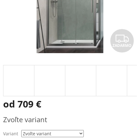
Z
ZADARMO
A
D
A
R
M
od
709 €
O
Jednotková
Zvoľte variant
cena:
Variant