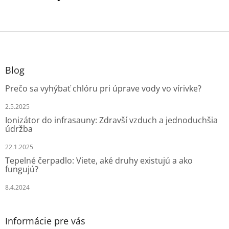
Z
á
p
ä
Blog
t
Prečo sa vyhýbať chlóru pri úprave vody vo vírivke?
i
e
2.5.2025
Ionizátor do infrasauny: Zdravší vzduch a jednoduchšia
údržba
22.1.2025
Tepelné čerpadlo: Viete, aké druhy existujú a ako
fungujú?
8.4.2024
Informácie pre vás