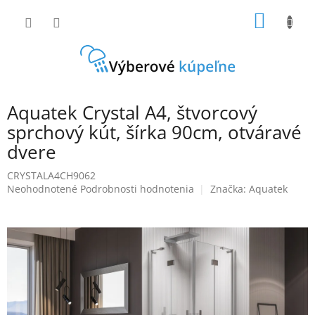
Prejsť
NÁKU
na
obsah
KOŠÍK
Aquatek Crystal A4, štvorcový
sprchový kút, šírka 90cm, otváravé
dvere
CRYSTALA4CH9062
Priemerné
Neohodnotené
Podrobnosti hodnotenia
Značka:
Aquatek
hodnotenie
produktu
je
0,0
z
5
hviezdičiek.