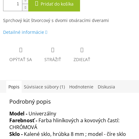
Pridať do košíka
Sprchový kút štvorcový s dvomi otváracími dverami
Detailné informácie
OPÝTAŤ SA
STRÁŽIŤ
ZDIEĽAŤ
Popis
Súvisiace súbory (1)
Hodnotenie
Diskusia
Podrobný popis
Model -
Univerzálny
Farebnosť -
Farba hliníkových a kovových častí:
CHRÓMOVÁ
Sklo -
Kalené sklo, hrúbka 8 mm ; model - číre sklo