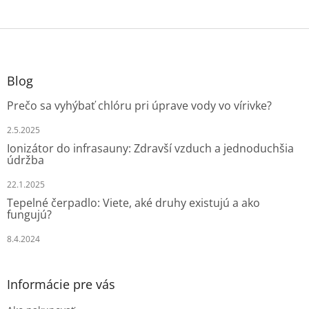
Z
á
p
ä
Blog
t
Prečo sa vyhýbať chlóru pri úprave vody vo vírivke?
i
e
2.5.2025
Ionizátor do infrasauny: Zdravší vzduch a jednoduchšia
údržba
22.1.2025
Tepelné čerpadlo: Viete, aké druhy existujú a ako
fungujú?
8.4.2024
Informácie pre vás