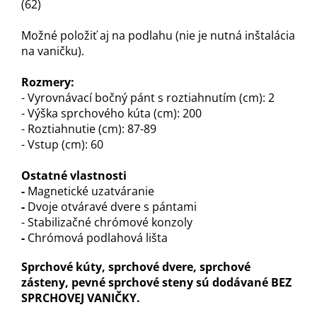
(62)
Možné položiť aj na podlahu (nie je nutná inštalácia
na vaničku).
Rozmery:
- Vyrovnávací bočný pánt s roztiahnutím (cm): 2
- Výška sprchového kúta (cm): 200
- Roztiahnutie (cm): 87-89
- Vstup (cm): 60
Ostatné vlastnosti
-
Magnetické uzatváranie
-
Dvoje otváravé dvere s pántami
- Stabilizačné chrómové konzoly
-
Chrómová podlahová lišta
Sprchové kúty, sprchové dvere, sprchové
zásteny, pevné sprchové steny sú dodávané BEZ
SPRCHOVEJ VANIČKY.